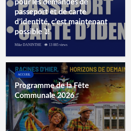
pour les demandes de
passeport et de carte
d’identité, c’est maintenant
possible ⤵️!
Mike DANINTHE
13 885 views
ACCUEIL
Programme de la Fête
Communale 2026