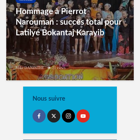
Hommage à Pierrot
Narouman : succés total pour
Latilyé Bokantaj Karayib
Mike DANINTHE
21 views
Nous suivre