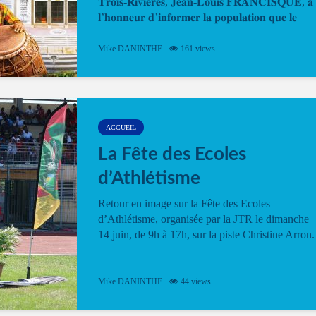
𝐓𝐫𝐨𝐢𝐬-𝐑𝐢𝐯𝐢𝐞̀𝐫𝐞𝐬, 𝐉𝐞𝐚𝐧-𝐋𝐨𝐮𝐢𝐬 𝐅𝐑𝐀𝐍𝐂𝐈𝐒𝐐𝐔𝐄, 𝐚
𝐥’𝐡𝐨𝐧𝐧𝐞𝐮𝐫 𝐝’𝐢𝐧𝐟𝐨𝐫𝐦𝐞𝐫 𝐥𝐚 𝐩𝐨𝐩𝐮𝐥𝐚𝐭𝐢𝐨𝐧 𝐪𝐮𝐞 𝐥𝐞
𝐩𝐫𝐨𝐠𝐫𝐚𝐦𝐦𝐞 𝐨𝐟𝐟𝐢𝐜𝐢𝐞𝐥 𝐝𝐞 𝐥𝐚 𝐅𝐞̂𝐭𝐞...
Mike DANINTHE
161 views
ACCUEIL
La Fête des Ecoles
d’Athlétisme
Retour en image sur la Fête des Ecoles
d’Athlétisme, organisée par la JTR le dimanche
14 juin, de 9h à 17h, sur la piste Christine Arron.
Mike DANINTHE
44 views