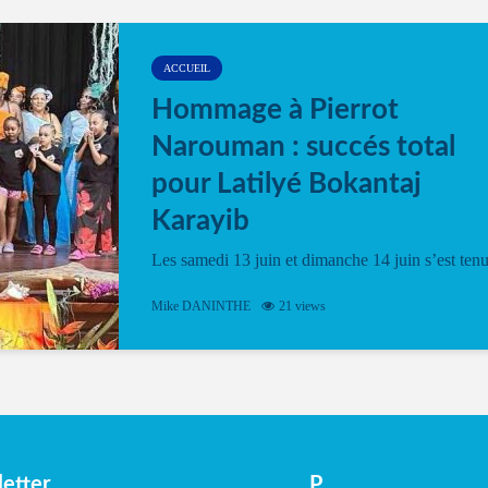
ACCUEIL
Hommage à Pierrot
Narouman : succés total
pour Latilyé Bokantaj
Karayib
Les samedi 13 juin et dimanche 14 juin s’est ten
le Gwan VAN Mené Nou Alé, un hommage
vibrant à Pierrot Narouman, organisé par
Mike DANINTHE
21 views
l’association Latilyé Bokantaj Karayib. Ce
spectacle de fin d’année, présenté à la salle...
etter
P