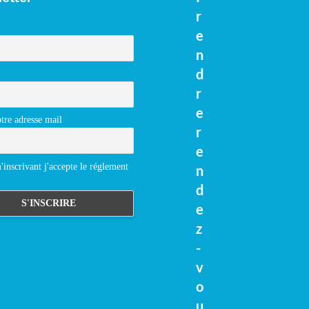
r
e
n
d
r
e
tre adresse mail
r
e
inscrivant j'accepte le réglement
n
d
e
z
-
v
o
u