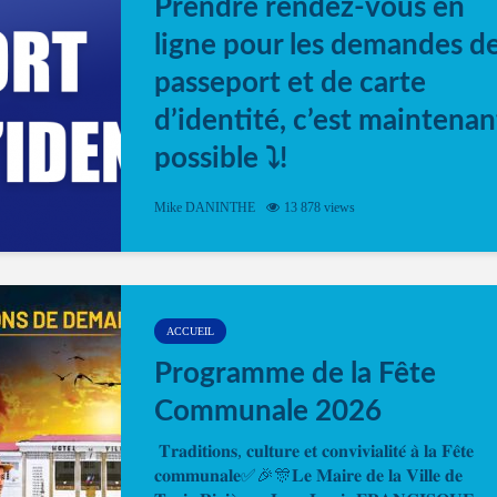
Prendre rendez-vous en
ligne pour les demandes d
passeport et de carte
d’identité, c’est maintenan
possible ⤵️!
Désormais, il est possible de prendre rendez-vou
Mike DANINTHE
13 878 views
en ligne pour faire ou renouveler la carte d’identi
ou le passeport. Cela vous permettra de gagner d
temps. En quelques clics, votre rendez-vous en
ligne est...
ACCUEIL
Programme de la Fête
Communale 2026
𝐓𝐫𝐚𝐝𝐢𝐭𝐢𝐨𝐧𝐬, 𝐜𝐮𝐥𝐭𝐮𝐫𝐞 𝐞𝐭 𝐜𝐨𝐧𝐯𝐢𝐯𝐢𝐚𝐥𝐢𝐭𝐞́ 𝐚̀ 𝐥𝐚 𝐅𝐞̂𝐭𝐞
𝐜𝐨𝐦𝐦𝐮𝐧𝐚𝐥𝐞✅🎉🎊𝐋𝐞 𝐌𝐚𝐢𝐫𝐞 𝐝𝐞 𝐥𝐚 𝐕𝐢𝐥𝐥𝐞 𝐝𝐞