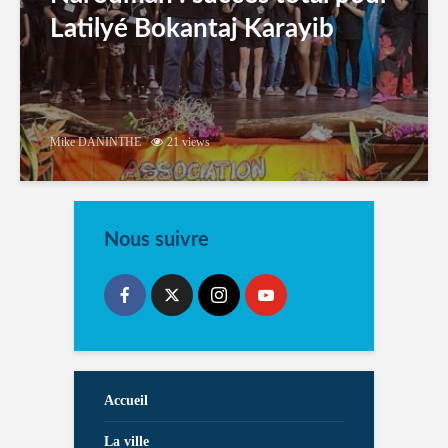
Latilyé Bokantaj Karayib
Mike DANINTHE
21 views
Nous suivre
Accueil
La ville