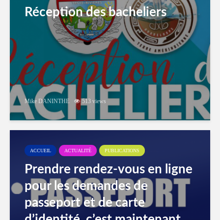
Réception des bacheliers
Mike DANINTHE
513 views
ACCUEIL
ACTUALITÉ
PUBLICATIONS
Prendre rendez-vous en ligne
pour les demandes de
passeport et de carte
d’identité, c’est maintenant