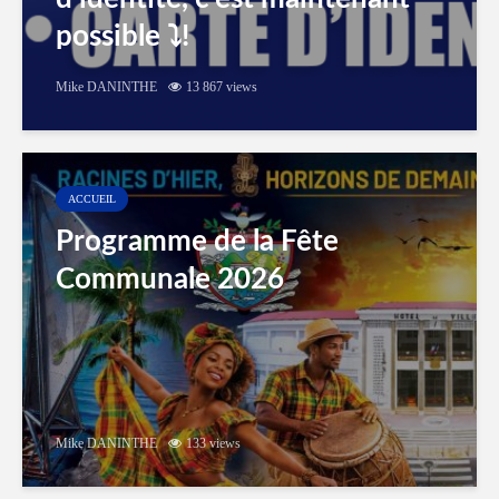
possible ⤵️!
Mike DANINTHE
13 867 views
ACCUEIL
Programme de la Fête
Communale 2026
Mike DANINTHE
133 views