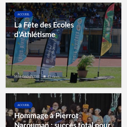
ACCUEIL
La Fête des Ecoles
d’Athlétisme
Mike DANINTHE
43 views
ACCUEIL
Hommage à Pierrot
Narouman : succés total pour