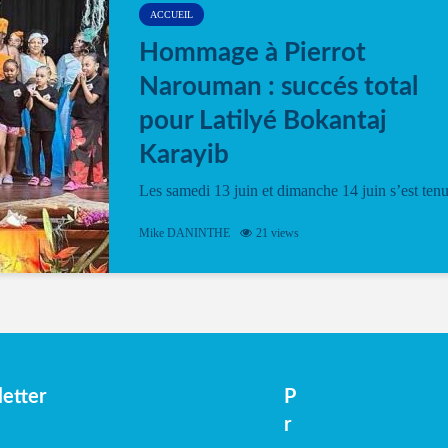
ACCUEIL
Hommage à Pierrot
Narouman : succés total
pour Latilyé Bokantaj
Karayib
Les samedi 13 juin et dimanche 14 juin s’est ten
le Gwan VAN Mené Nou Alé, un hommage
vibrant à Pierrot Narouman, organisé par
Mike DANINTHE
21 views
l’association Latilyé Bokantaj Karayib. Ce
spectacle de fin d’année, présenté à la salle...
etter
P
r