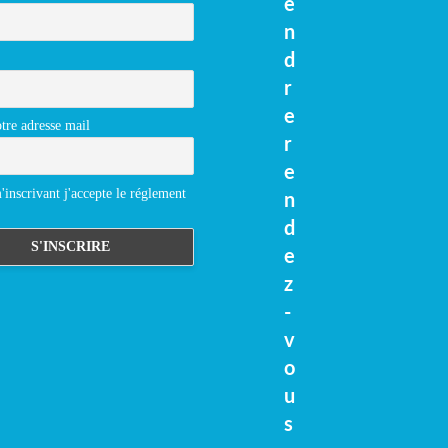
e
n
d
r
e
tre adresse mail
r
e
inscrivant j'accepte le réglement
n
d
e
z
-
v
o
u
s