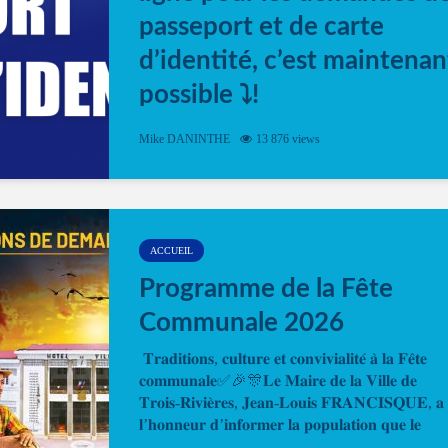
passeport et de carte
d’identité, c’est maintenan
possible ⤵️!
Désormais, il est possible de prendre rendez-vou
Mike DANINTHE
13 876 views
en ligne pour faire ou renouveler la carte d’identi
ou le passeport. Cela vous permettra de gagner d
temps. En quelques clics, votre rendez-vous en
ligne est...
ACCUEIL
Programme de la Fête
Communale 2026
𝐓𝐫𝐚𝐝𝐢𝐭𝐢𝐨𝐧𝐬, 𝐜𝐮𝐥𝐭𝐮𝐫𝐞 𝐞𝐭 𝐜𝐨𝐧𝐯𝐢𝐯𝐢𝐚𝐥𝐢𝐭𝐞́ 𝐚̀ 𝐥𝐚 𝐅𝐞̂𝐭𝐞
𝐜𝐨𝐦𝐦𝐮𝐧𝐚𝐥𝐞✅🎉🎊𝐋𝐞 𝐌𝐚𝐢𝐫𝐞 𝐝𝐞 𝐥𝐚 𝐕𝐢𝐥𝐥𝐞 𝐝𝐞
𝐓𝐫𝐨𝐢𝐬-𝐑𝐢𝐯𝐢𝐞̀𝐫𝐞𝐬, 𝐉𝐞𝐚𝐧-𝐋𝐨𝐮𝐢𝐬 𝐅𝐑𝐀𝐍𝐂𝐈𝐒𝐐𝐔𝐄, 𝐚
𝐥’𝐡𝐨𝐧𝐧𝐞𝐮𝐫 𝐝’𝐢𝐧𝐟𝐨𝐫𝐦𝐞𝐫 𝐥𝐚 𝐩𝐨𝐩𝐮𝐥𝐚𝐭𝐢𝐨𝐧 𝐪𝐮𝐞 𝐥𝐞
𝐩𝐫𝐨𝐠𝐫𝐚𝐦𝐦𝐞 𝐨𝐟𝐟𝐢𝐜𝐢𝐞𝐥 𝐝𝐞 𝐥𝐚 𝐅𝐞̂𝐭𝐞...