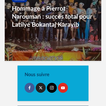
Hommage à Pierrot
Narouman : succés total pour
Latilyé Bokantaj Karayib
Mike DANINTHE
21 views
Nous suivre