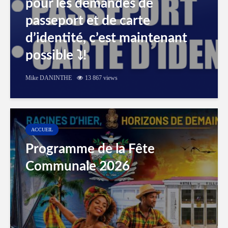
pour les demandes de
passeport et de carte
d’identité, c’est maintenant
possible ⤵️!
Mike DANINTHE
13 867 views
ACCUEIL
Programme de la Fête
Communale 2026