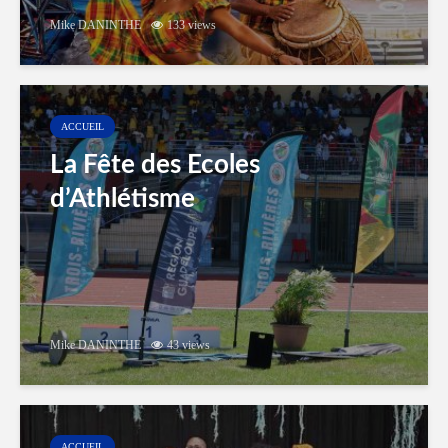
Mike DANINTHE
133 views
ACCUEIL
La Fête des Ecoles
d’Athlétisme
Mike DANINTHE
43 views
ACCUEIL