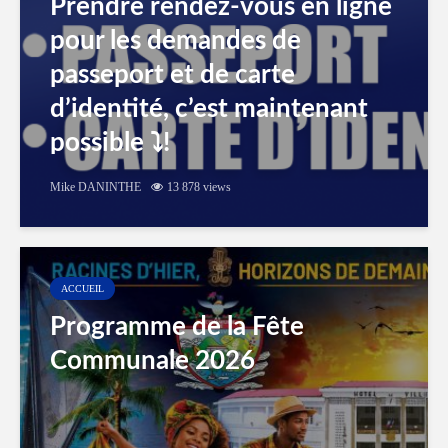
Prendre rendez-vous en ligne
pour les demandes de
passeport et de carte
d’identité, c’est maintenant
possible ⤵️!
Mike DANINTHE
13 878 views
ACCUEIL
Programme de la Fête
Communale 2026