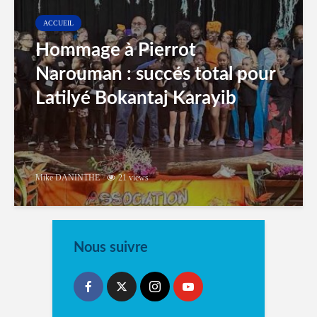
ACCUEIL
Hommage à Pierrot
Narouman : succés total pour
Latilyé Bokantaj Karayib
Mike DANINTHE
21 views
Nous suivre