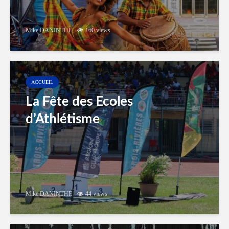
Mike DANINTHE
160 views
ACCUEIL
La Fête des Ecoles
d’Athlétisme
Mike DANINTHE
44 views