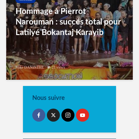
Hommage à Pierrot
Narouman : succés total pour
Latilyé Bokantaj Karayib
Mike DANINTHE
21 views
Nous suivre