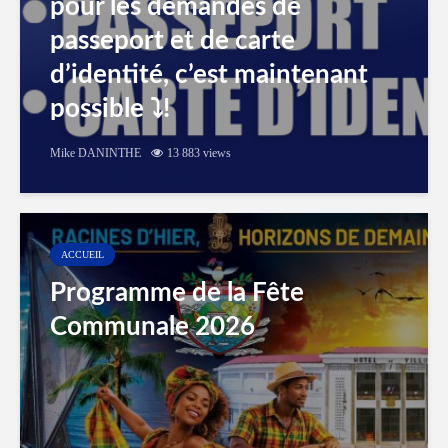
pour les demandes de
passeport et de carte
d’identité, c’est maintenant
possible ⤵️!
Mike DANINTHE
13 883 views
ACCUEIL
Programme de la Fête
Communale 2026