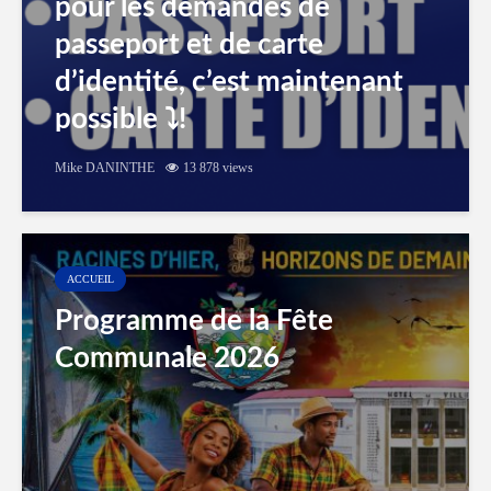
pour les demandes de
passeport et de carte
d’identité, c’est maintenant
possible ⤵️!
Mike DANINTHE
13 878 views
ACCUEIL
Programme de la Fête
Communale 2026