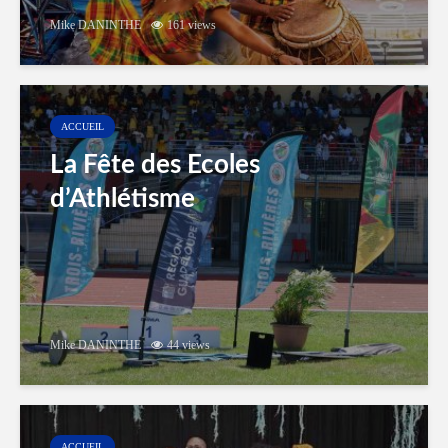
Mike DANINTHE
161 views
ACCUEIL
La Fête des Ecoles
d’Athlétisme
Mike DANINTHE
44 views
ACCUEIL