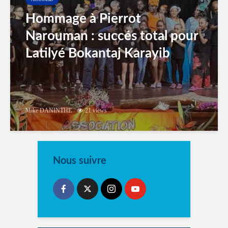
Hommage à Pierrot
Narouman : succés total pour
Latilyé Bokantaj Karayib
Mike DANINTHE
21 views
Nous suivre