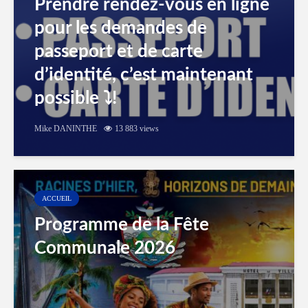
Prendre rendez-vous en ligne
pour les demandes de
passeport et de carte
d’identité, c’est maintenant
possible ⤵️!
Mike DANINTHE
13 883 views
ACCUEIL
Programme de la Fête
Communale 2026