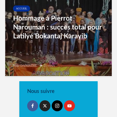
ACCUEIL
Hommage à Pierrot
Narouman : succés total pour
Latilyé Bokantaj Karayib
Mike DANINTHE
21 views
Nous suivre