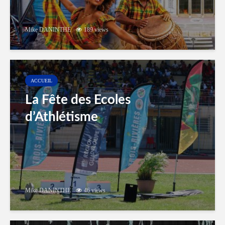
Mike DANINTHE
189 views
ACCUEIL
La Fête des Ecoles
d’Athlétisme
Mike DANINTHE
46 views