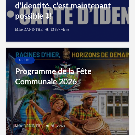
d’identité, c’est maintenant
possible ⤵️!
Mike DANINTHE
13 887 views
ACCUEIL
Programme de la Fête
Communale 2026
Mike DANINTHE
261 views