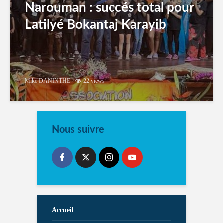
Narouman : succés total pour
Latilyé Bokantaj Karayib
Mike DANINTHE
22 views
Nous suivre
Accueil