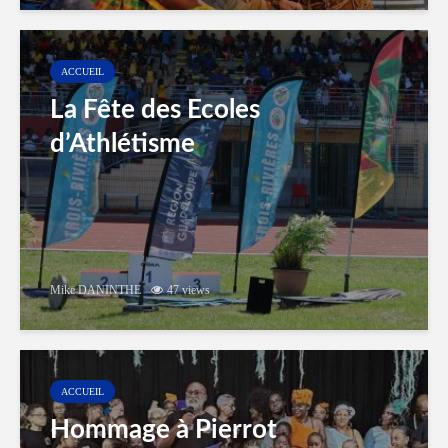
ACCUEIL
La Fête des Ecoles
d’Athlétisme
Mike DANINTHE
47 views
ACCUEIL
Hommage à Pierrot