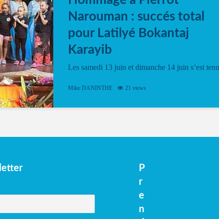
Hommage à Pierrot
Narouman : succés total
pour Latilyé Bokantaj
Karayib
Les samedi 13 juin et dimanche 14 juin s’est ten
le Gwan VAN Mené Nou Alé, un hommage
vibrant à Pierrot Narouman, organisé par
Mike DANINTHE
21 views
l’association Latilyé Bokantaj Karayib. Ce
spectacle de fin d’année, présenté à la salle...
etter
P
r
e
n