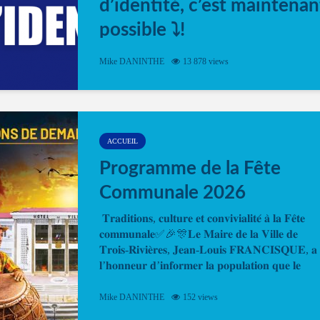
d’identité, c’est maintenan
possible ⤵️!
Désormais, il est possible de prendre rendez-vou
Mike DANINTHE
13 878 views
en ligne pour faire ou renouveler la carte d’identi
ou le passeport. Cela vous permettra de gagner d
temps. En quelques clics, votre rendez-vous en
ligne est...
ACCUEIL
Programme de la Fête
Communale 2026
𝐓𝐫𝐚𝐝𝐢𝐭𝐢𝐨𝐧𝐬, 𝐜𝐮𝐥𝐭𝐮𝐫𝐞 𝐞𝐭 𝐜𝐨𝐧𝐯𝐢𝐯𝐢𝐚𝐥𝐢𝐭𝐞́ 𝐚̀ 𝐥𝐚 𝐅𝐞̂𝐭𝐞
𝐜𝐨𝐦𝐦𝐮𝐧𝐚𝐥𝐞✅🎉🎊𝐋𝐞 𝐌𝐚𝐢𝐫𝐞 𝐝𝐞 𝐥𝐚 𝐕𝐢𝐥𝐥𝐞 𝐝𝐞
𝐓𝐫𝐨𝐢𝐬-𝐑𝐢𝐯𝐢𝐞̀𝐫𝐞𝐬, 𝐉𝐞𝐚𝐧-𝐋𝐨𝐮𝐢𝐬 𝐅𝐑𝐀𝐍𝐂𝐈𝐒𝐐𝐔𝐄, 𝐚
𝐥’𝐡𝐨𝐧𝐧𝐞𝐮𝐫 𝐝’𝐢𝐧𝐟𝐨𝐫𝐦𝐞𝐫 𝐥𝐚 𝐩𝐨𝐩𝐮𝐥𝐚𝐭𝐢𝐨𝐧 𝐪𝐮𝐞 𝐥𝐞
𝐩𝐫𝐨𝐠𝐫𝐚𝐦𝐦𝐞 𝐨𝐟𝐟𝐢𝐜𝐢𝐞𝐥 𝐝𝐞 𝐥𝐚 𝐅𝐞̂𝐭𝐞...
Mike DANINTHE
152 views