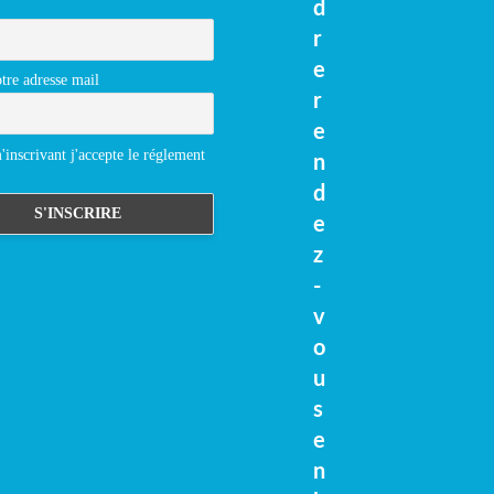
d
r
e
tre adresse mail
r
e
inscrivant j'accepte le réglement
n
d
e
z
-
v
o
u
s
e
n