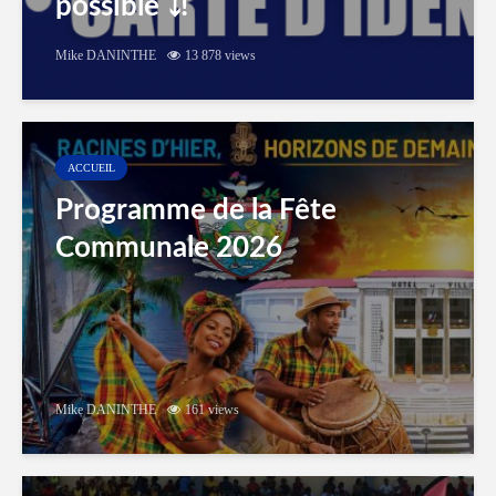
possible ⤵️!
Mike DANINTHE
13 878 views
ACCUEIL
Programme de la Fête
Communale 2026
Mike DANINTHE
161 views