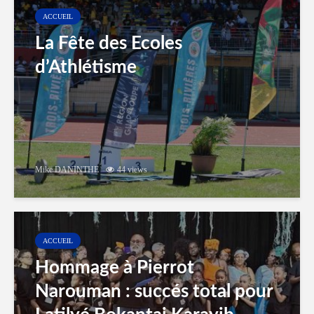
ACCUEIL
La Fête des Ecoles
d’Athlétisme
Mike DANINTHE
44 views
ACCUEIL
Hommage à Pierrot
Narouman : succés total pour