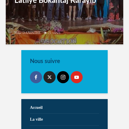
Latilyé Bokantaj Karayib
Mike DANINTHE
21 views
Nous suivre
Accueil
La ville