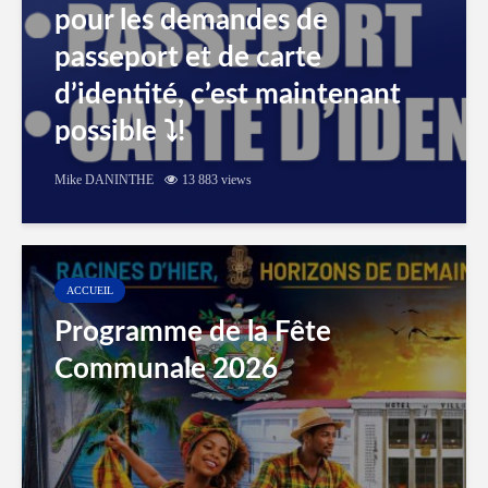
pour les demandes de
passeport et de carte
d’identité, c’est maintenant
possible ⤵️!
Mike DANINTHE
13 883 views
ACCUEIL
Programme de la Fête
Communale 2026