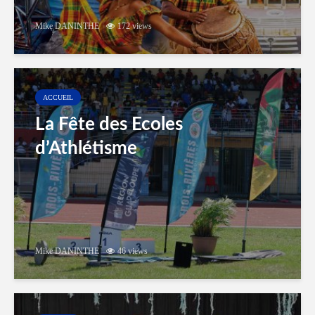
Mike DANINTHE
172 views
ACCUEIL
La Fête des Ecoles
d’Athlétisme
Mike DANINTHE
46 views