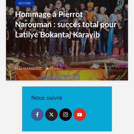
ACCUEIL
Hommage à Pierrot
Narouman : succés total pour
Latilyé Bokantaj Karayib
Mike DANINTHE
21 views
Nous suivre