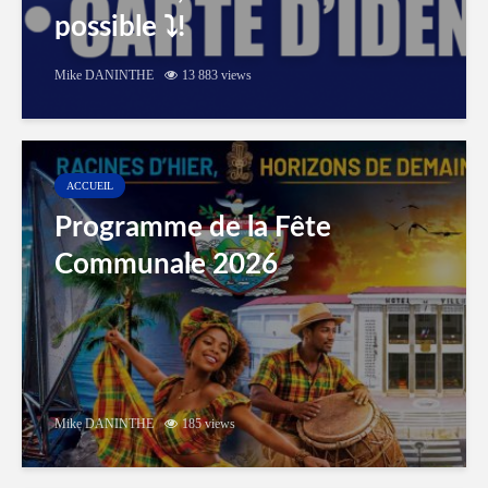
possible ⤵️!
Mike DANINTHE
13 883 views
ACCUEIL
Programme de la Fête
Communale 2026
Mike DANINTHE
185 views