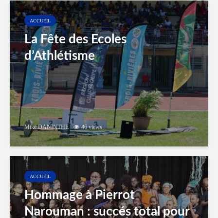
ACCUEIL
La Fête des Ecoles
d’Athlétisme
Mike DANINTHE
46 views
ACCUEIL
Hommage à Pierrot
Narouman : succés total pour