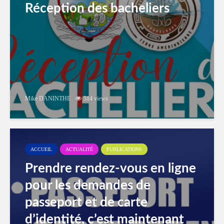
Réception des bacheliers
Mike DANINTHE
514 views
ACCUEIL
ACTUALITÉ
PUBLICATIONS
Prendre rendez-vous en ligne
pour les demandes de
passeport et de carte
d’identité, c’est maintenant