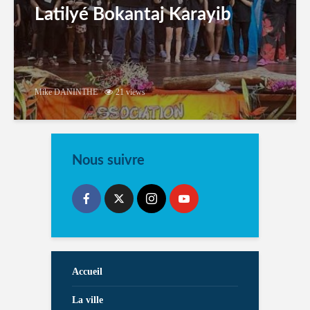
Latilyé Bokantaj Karayib
Mike DANINTHE
21 views
Nous suivre
Accueil
La ville