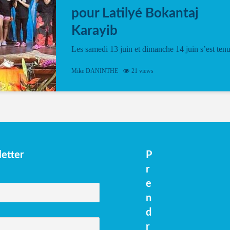
pour Latilyé Bokantaj
Karayib
Les samedi 13 juin et dimanche 14 juin s’est ten
le Gwan VAN Mené Nou Alé, un hommage
vibrant à Pierrot Narouman, organisé par
Mike DANINTHE
21 views
l’association Latilyé Bokantaj Karayib. Ce
spectacle de fin d’année, présenté à la salle...
etter
P
r
e
n
d
r