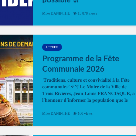
possible ⤵️!
Désormais, il est possible de prendre rendez-vou
Mike DANINTHE
13 878 views
en ligne pour faire ou renouveler la carte d’identi
ou le passeport. Cela vous permettra de gagner d
temps. En quelques clics, votre rendez-vous en
ligne est...
ACCUEIL
Programme de la Fête
Communale 2026
𝐓𝐫𝐚𝐝𝐢𝐭𝐢𝐨𝐧𝐬, 𝐜𝐮𝐥𝐭𝐮𝐫𝐞 𝐞𝐭 𝐜𝐨𝐧𝐯𝐢𝐯𝐢𝐚𝐥𝐢𝐭𝐞́ 𝐚̀ 𝐥𝐚 𝐅𝐞̂𝐭𝐞
𝐜𝐨𝐦𝐦𝐮𝐧𝐚𝐥𝐞✅🎉🎊𝐋𝐞 𝐌𝐚𝐢𝐫𝐞 𝐝𝐞 𝐥𝐚 𝐕𝐢𝐥𝐥𝐞 𝐝𝐞
𝐓𝐫𝐨𝐢𝐬-𝐑𝐢𝐯𝐢𝐞̀𝐫𝐞𝐬, 𝐉𝐞𝐚𝐧-𝐋𝐨𝐮𝐢𝐬 𝐅𝐑𝐀𝐍𝐂𝐈𝐒𝐐𝐔𝐄, 𝐚
𝐥’𝐡𝐨𝐧𝐧𝐞𝐮𝐫 𝐝’𝐢𝐧𝐟𝐨𝐫𝐦𝐞𝐫 𝐥𝐚 𝐩𝐨𝐩𝐮𝐥𝐚𝐭𝐢𝐨𝐧 𝐪𝐮𝐞 𝐥𝐞
𝐩𝐫𝐨𝐠𝐫𝐚𝐦𝐦𝐞 𝐨𝐟𝐟𝐢𝐜𝐢𝐞𝐥 𝐝𝐞 𝐥𝐚 𝐅𝐞̂𝐭𝐞...
Mike DANINTHE
160 views