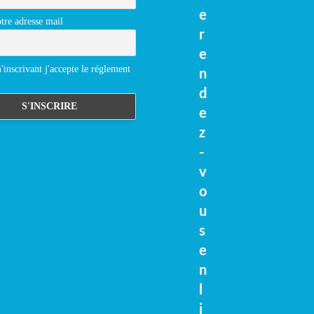
e
tre adresse mail
r
e
inscrivant j'accepte le réglement
n
d
e
z
-
v
o
u
s
e
n
l
i