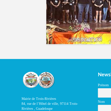
Newsl
Prénom
Mairie de Trois-Rivières
Nom
84, rue de l’Hôtel de ville, 97114 Trois-
Rivières , Guadeloupe