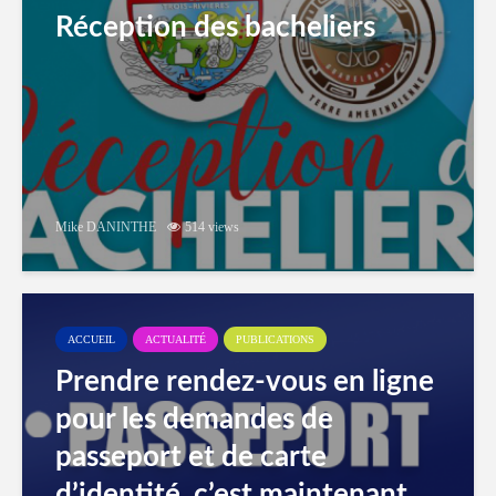
Réception des bacheliers
Mike DANINTHE
514 views
ACCUEIL
ACTUALITÉ
PUBLICATIONS
Prendre rendez-vous en ligne
pour les demandes de
passeport et de carte
d’identité, c’est maintenant