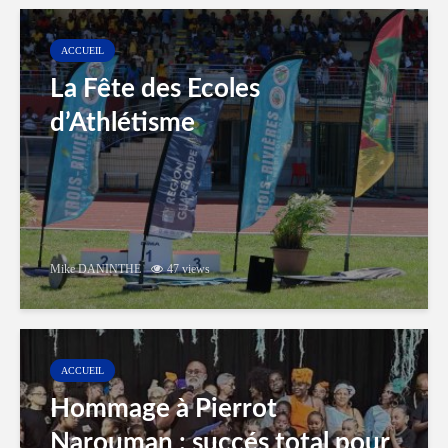
ACCUEIL
La Fête des Ecoles
d’Athlétisme
Mike DANINTHE
47 views
ACCUEIL
Hommage à Pierrot
Narouman : succés total pour