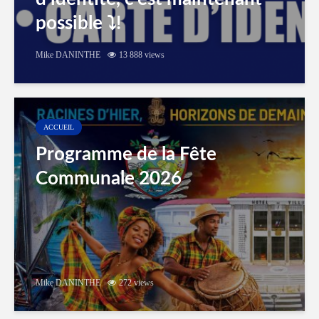
possible ⤵️!
Mike DANINTHE
13 888 views
ACCUEIL
Programme de la Fête
Communale 2026
Mike DANINTHE
272 views