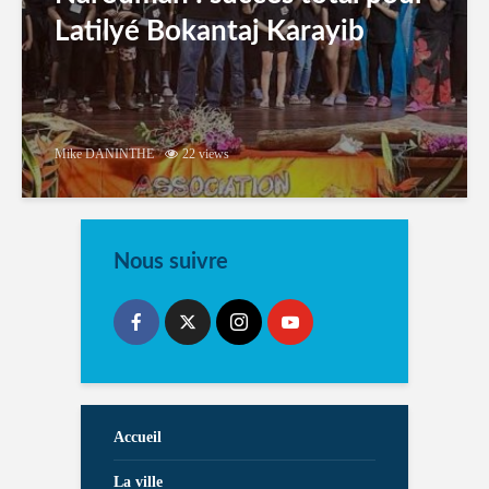
Latilyé Bokantaj Karayib
Mike DANINTHE
22 views
Nous suivre
Accueil
La ville