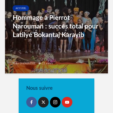
ACCUEIL
Hommage à Pierrot
Narouman : succés total pour
Latilyé Bokantaj Karayib
Mike DANINTHE
21 views
Nous suivre