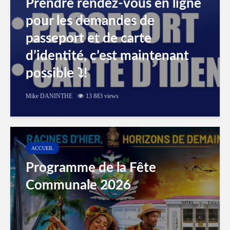
Prendre rendez-vous en ligne
pour les demandes de
passeport et de carte
d’identité, c’est maintenant
possible ⤵️!
Mike DANINTHE
13 883 views
ACCUEIL
Programme de la Fête
Communale 2026