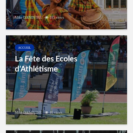
Mike DANINTHE
185 views
ACCUEIL
La Fête des Ecoles
d’Athlétisme
Mike DANINTHE
46 views