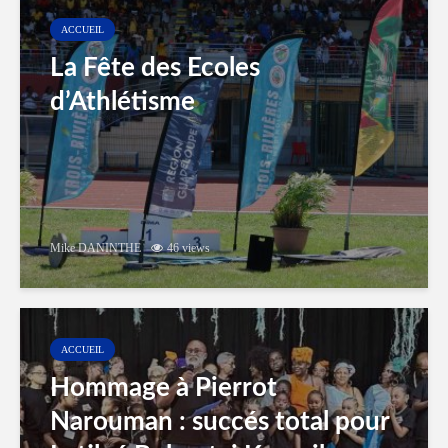
ACCUEIL
La Fête des Ecoles
d’Athlétisme
Mike DANINTHE
46 views
ACCUEIL
Hommage à Pierrot
Narouman : succés total pour