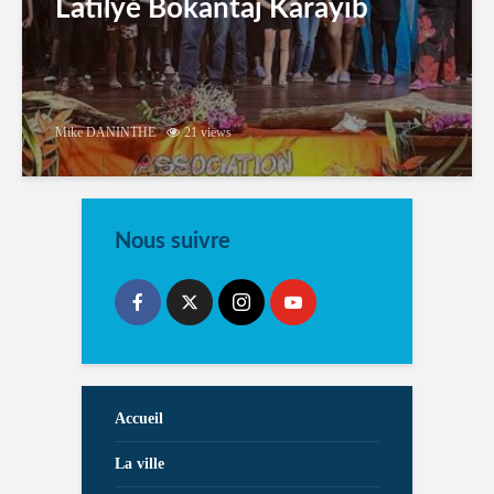
Latilyé Bokantaj Karayib
Mike DANINTHE
21 views
Nous suivre
Accueil
La ville