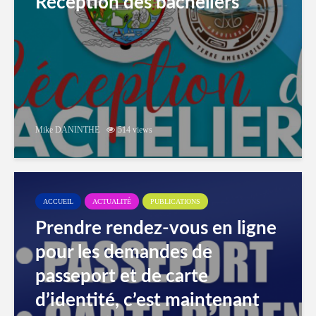
Réception des bacheliers
Mike DANINTHE
514 views
ACCUEIL
ACTUALITÉ
PUBLICATIONS
Prendre rendez-vous en ligne
pour les demandes de
passeport et de carte
d’identité, c’est maintenant