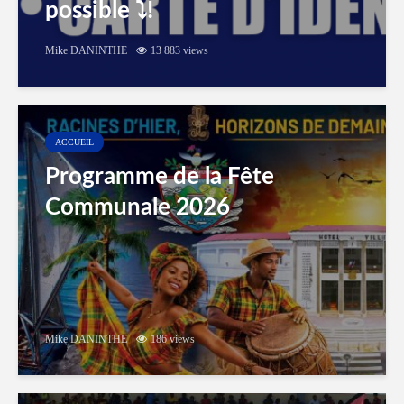
possible ⤵️!
Mike DANINTHE
13 883 views
ACCUEIL
Programme de la Fête
Communale 2026
Mike DANINTHE
186 views