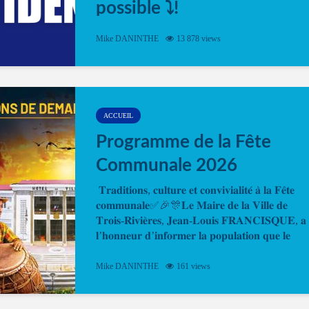
possible ⤵️!
Désormais, il est possible de prendre rendez-vou
Mike DANINTHE
13 878 views
en ligne pour faire ou renouveler la carte d’identi
ou le passeport. Cela vous permettra de gagner d
temps. En quelques clics, votre rendez-vous en
ligne est...
ACCUEIL
Programme de la Fête
Communale 2026
𝐓𝐫𝐚𝐝𝐢𝐭𝐢𝐨𝐧𝐬, 𝐜𝐮𝐥𝐭𝐮𝐫𝐞 𝐞𝐭 𝐜𝐨𝐧𝐯𝐢𝐯𝐢𝐚𝐥𝐢𝐭𝐞́ 𝐚̀ 𝐥𝐚 𝐅𝐞̂𝐭𝐞
𝐜𝐨𝐦𝐦𝐮𝐧𝐚𝐥𝐞✅🎉🎊𝐋𝐞 𝐌𝐚𝐢𝐫𝐞 𝐝𝐞 𝐥𝐚 𝐕𝐢𝐥𝐥𝐞 𝐝𝐞
𝐓𝐫𝐨𝐢𝐬-𝐑𝐢𝐯𝐢𝐞̀𝐫𝐞𝐬, 𝐉𝐞𝐚𝐧-𝐋𝐨𝐮𝐢𝐬 𝐅𝐑𝐀𝐍𝐂𝐈𝐒𝐐𝐔𝐄, 𝐚
𝐥’𝐡𝐨𝐧𝐧𝐞𝐮𝐫 𝐝’𝐢𝐧𝐟𝐨𝐫𝐦𝐞𝐫 𝐥𝐚 𝐩𝐨𝐩𝐮𝐥𝐚𝐭𝐢𝐨𝐧 𝐪𝐮𝐞 𝐥𝐞
𝐩𝐫𝐨𝐠𝐫𝐚𝐦𝐦𝐞 𝐨𝐟𝐟𝐢𝐜𝐢𝐞𝐥 𝐝𝐞 𝐥𝐚 𝐅𝐞̂𝐭𝐞...
Mike DANINTHE
161 views