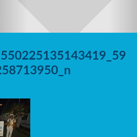
_550225135143419_59
258713950_n