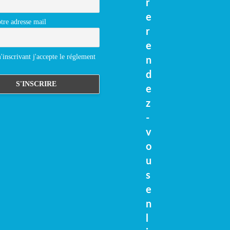
r
e
tre adresse mail
r
e
inscrivant j'accepte le réglement
n
d
e
z
-
v
o
u
s
e
n
l