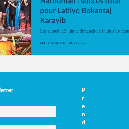
Narouman : succés total
pour Latilyé Bokantaj
Karayib
Les samedi 13 juin et dimanche 14 juin s’est ten
le Gwan VAN Mené Nou Alé, un hommage
vibrant à Pierrot Narouman, organisé par
Mike DANINTHE
21 views
l’association Latilyé Bokantaj Karayib. Ce
spectacle de fin d’année, présenté à la salle...
etter
P
r
e
n
d