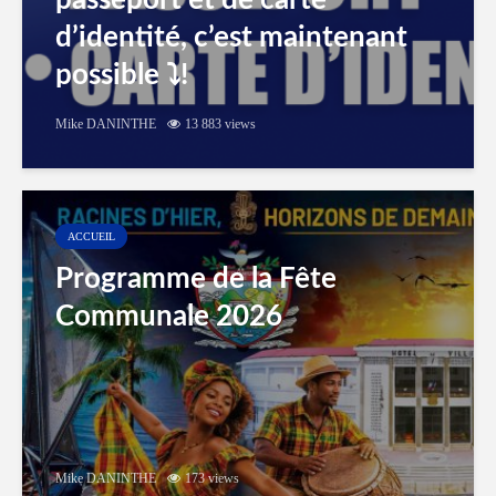
passeport et de carte
d’identité, c’est maintenant
possible ⤵️!
Mike DANINTHE
13 883 views
ACCUEIL
Programme de la Fête
Communale 2026
Mike DANINTHE
173 views