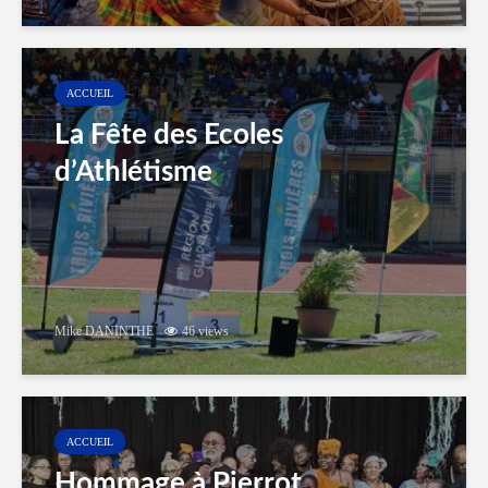
ACCUEIL
La Fête des Ecoles
d’Athlétisme
Mike DANINTHE
46 views
ACCUEIL
Hommage à Pierrot