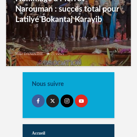
Narouman : succés total pour
Latilyé Bokantaj Karayib
Mike DANINTHE
21 views
Nous suivre
Accueil