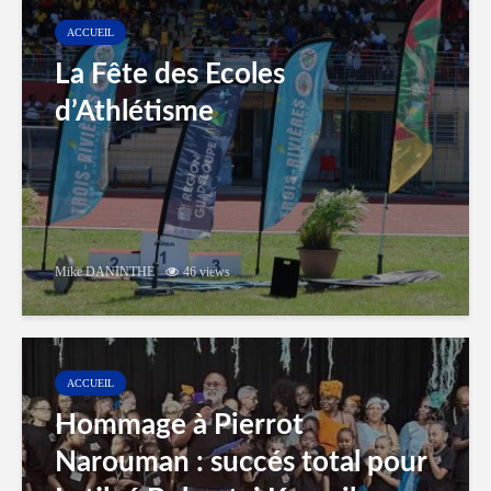
ACCUEIL
La Fête des Ecoles
d’Athlétisme
Mike DANINTHE
46 views
ACCUEIL
Hommage à Pierrot
Narouman : succés total pour