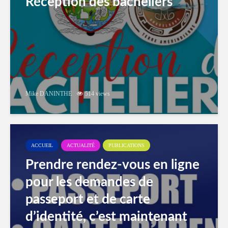
Réception des bacheliers
Mike DANINTHE
514 views
ACCUEIL
ACTUALITÉ
PUBLICATIONS
Prendre rendez-vous en ligne
pour les demandes de
passeport et de carte
d’identité, c’est maintenant