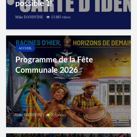
possible ⤵️!
Mike DANINTHE
13 885 views
ACCUEIL
Programme de la Fête
Communale 2026
Mike DANINTHE
201 views