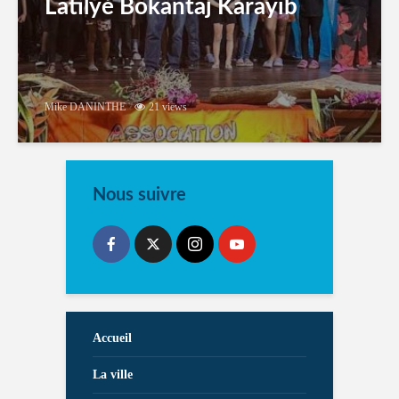
Latilyé Bokantaj Karayib
Mike DANINTHE
21 views
Nous suivre
Accueil
La ville