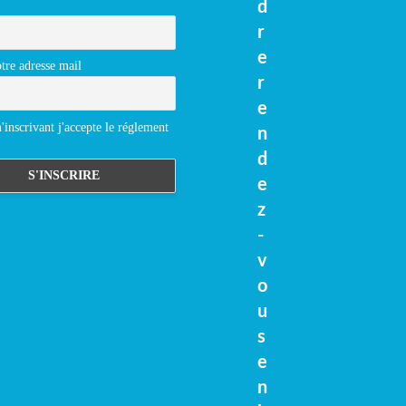
d
r
e
tre adresse mail
r
e
inscrivant j'accepte le réglement
n
d
e
z
-
v
o
u
s
e
n