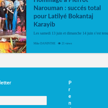
Hommage à Pierrot
Narouman : succés total
pour Latilyé Bokantaj
Karayib
Les samedi 13 juin et dimanche 14 juin s’est ten
le Gwan VAN Mené Nou Alé, un hommage
vibrant à Pierrot Narouman, organisé par
Mike DANINTHE
21 views
l’association Latilyé Bokantaj Karayib. Ce
spectacle de fin d’année, présenté à la salle...
etter
P
r
e
n