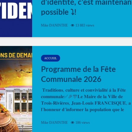
d’identité, c’est maintenan
possible ⤵️!
Désormais, il est possible de prendre rendez-vou
Mike DANINTHE
13 883 views
en ligne pour faire ou renouveler la carte d’identi
ou le passeport. Cela vous permettra de gagner d
temps. En quelques clics, votre rendez-vous en
ligne est...
ACCUEIL
Programme de la Fête
Communale 2026
𝐓𝐫𝐚𝐝𝐢𝐭𝐢𝐨𝐧𝐬, 𝐜𝐮𝐥𝐭𝐮𝐫𝐞 𝐞𝐭 𝐜𝐨𝐧𝐯𝐢𝐯𝐢𝐚𝐥𝐢𝐭𝐞́ 𝐚̀ 𝐥𝐚 𝐅𝐞̂𝐭𝐞
𝐜𝐨𝐦𝐦𝐮𝐧𝐚𝐥𝐞✅🎉🎊𝐋𝐞 𝐌𝐚𝐢𝐫𝐞 𝐝𝐞 𝐥𝐚 𝐕𝐢𝐥𝐥𝐞 𝐝𝐞
𝐓𝐫𝐨𝐢𝐬-𝐑𝐢𝐯𝐢𝐞̀𝐫𝐞𝐬, 𝐉𝐞𝐚𝐧-𝐋𝐨𝐮𝐢𝐬 𝐅𝐑𝐀𝐍𝐂𝐈𝐒𝐐𝐔𝐄, 𝐚
𝐥’𝐡𝐨𝐧𝐧𝐞𝐮𝐫 𝐝’𝐢𝐧𝐟𝐨𝐫𝐦𝐞𝐫 𝐥𝐚 𝐩𝐨𝐩𝐮𝐥𝐚𝐭𝐢𝐨𝐧 𝐪𝐮𝐞 𝐥𝐞
𝐩𝐫𝐨𝐠𝐫𝐚𝐦𝐦𝐞 𝐨𝐟𝐟𝐢𝐜𝐢𝐞𝐥 𝐝𝐞 𝐥𝐚 𝐅𝐞̂𝐭𝐞...
Mike DANINTHE
186 views