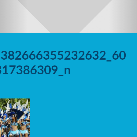
_382666355232632_60
317386309_n