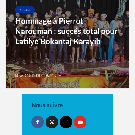
ACCUEIL
Hommage à Pierrot
Narouman : succés total pour
Latilyé Bokantaj Karayib
Mike DANINTHE
21 views
Nous suivre