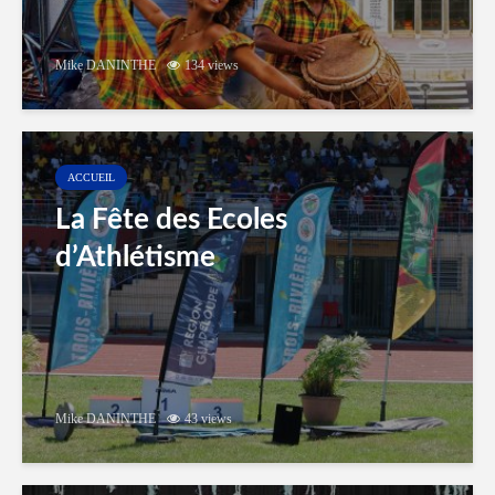
Mike DANINTHE
134 views
ACCUEIL
La Fête des Ecoles
d’Athlétisme
Mike DANINTHE
43 views