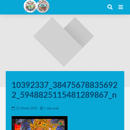
10392337_38475678835692
2_5948825115481289867_n
22 février 2016
1 min read