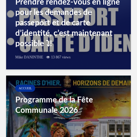
Prendre rendez-vous en ligne
pour les demandes de
passeport et de carte
d’identité, c’est maintenant
possible ⤵️!
Mike DANINTHE
13 867 views
ACCUEIL
Programme de la Fête
Communale 2026