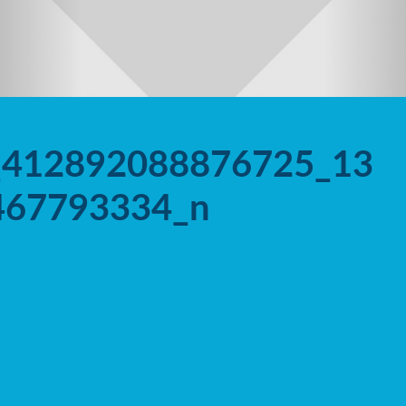
_412892088876725_13
467793334_n