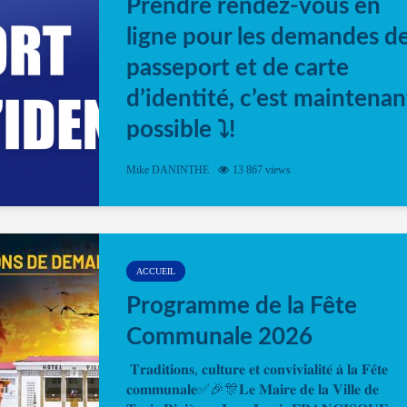
Prendre rendez-vous en
ligne pour les demandes d
passeport et de carte
d’identité, c’est maintenan
possible ⤵️!
Désormais, il est possible de prendre rendez-vou
Mike DANINTHE
13 867 views
en ligne pour faire ou renouveler la carte d’identi
ou le passeport. Cela vous permettra de gagner d
temps. En quelques clics, votre rendez-vous en
ligne est...
ACCUEIL
Programme de la Fête
Communale 2026
𝐓𝐫𝐚𝐝𝐢𝐭𝐢𝐨𝐧𝐬, 𝐜𝐮𝐥𝐭𝐮𝐫𝐞 𝐞𝐭 𝐜𝐨𝐧𝐯𝐢𝐯𝐢𝐚𝐥𝐢𝐭𝐞́ 𝐚̀ 𝐥𝐚 𝐅𝐞̂𝐭𝐞
𝐜𝐨𝐦𝐦𝐮𝐧𝐚𝐥𝐞✅🎉🎊𝐋𝐞 𝐌𝐚𝐢𝐫𝐞 𝐝𝐞 𝐥𝐚 𝐕𝐢𝐥𝐥𝐞 𝐝𝐞