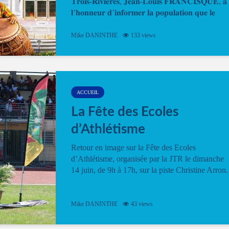
𝐓𝐫𝐨𝐢𝐬-𝐑𝐢𝐯𝐢𝐞̀𝐫𝐞𝐬, 𝐉𝐞𝐚𝐧-𝐋𝐨𝐮𝐢𝐬 𝐅𝐑𝐀𝐍𝐂𝐈𝐒𝐐𝐔𝐄, 𝐚
𝐥’𝐡𝐨𝐧𝐧𝐞𝐮𝐫 𝐝’𝐢𝐧𝐟𝐨𝐫𝐦𝐞𝐫 𝐥𝐚 𝐩𝐨𝐩𝐮𝐥𝐚𝐭𝐢𝐨𝐧 𝐪𝐮𝐞 𝐥𝐞
𝐩𝐫𝐨𝐠𝐫𝐚𝐦𝐦𝐞 𝐨𝐟𝐟𝐢𝐜𝐢𝐞𝐥 𝐝𝐞 𝐥𝐚 𝐅𝐞̂𝐭𝐞...
Mike DANINTHE
133 views
ACCUEIL
La Fête des Ecoles
d’Athlétisme
Retour en image sur la Fête des Ecoles
d’Athlétisme, organisée par la JTR le dimanche
14 juin, de 9h à 17h, sur la piste Christine Arron.
Mike DANINTHE
43 views