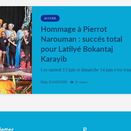
ACCUEIL
Hommage à Pierrot
Narouman : succés total
pour Latilyé Bokantaj
Karayib
Les samedi 13 juin et dimanche 14 juin s’est ten
le Gwan VAN Mené Nou Alé, un hommage
vibrant à Pierrot Narouman, organisé par
Mike DANINTHE
21 views
l’association Latilyé Bokantaj Karayib. Ce
spectacle de fin d’année, présenté à la salle...
etter
P