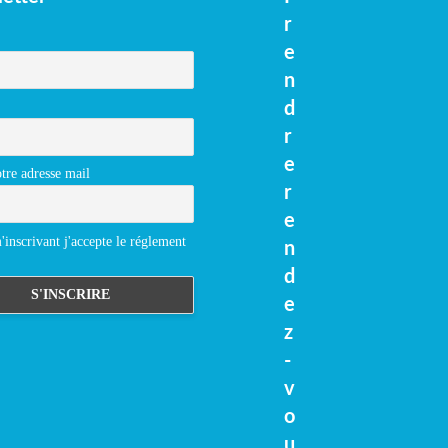
r
e
n
d
r
e
tre adresse mail
r
e
inscrivant j'accepte le réglement
n
d
e
z
-
v
o
u