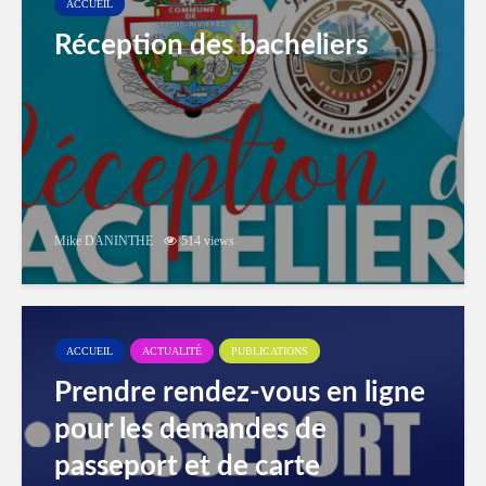
ACCUEIL
Réception des bacheliers
Mike DANINTHE
514 views
ACCUEIL
ACTUALITÉ
PUBLICATIONS
Prendre rendez-vous en ligne
pour les demandes de
passeport et de carte