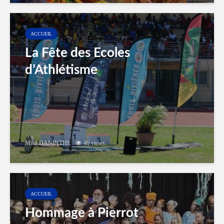
ACCUEIL
La Fête des Ecoles
d’Athlétisme
Mike DANINTHE
46 views
ACCUEIL
Hommage à Pierrot