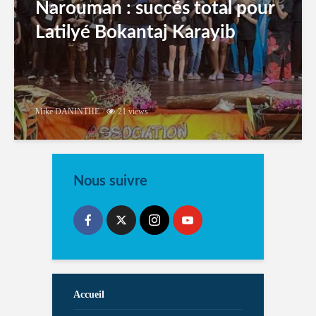
Narouman : succés total pour
Latilyé Bokantaj Karayib
Mike DANINTHE
21 views
Nous suivre
Accueil