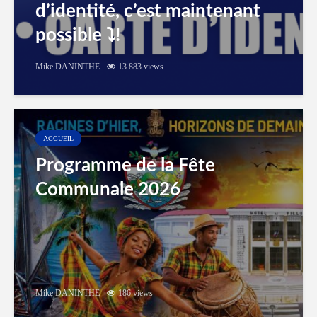
d’identité, c’est maintenant
possible ⤵️!
Mike DANINTHE
13 883 views
ACCUEIL
Programme de la Fête
Communale 2026
Mike DANINTHE
186 views