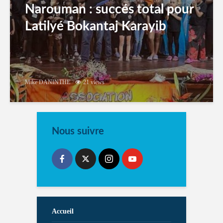
Narouman : succés total pour
Latilyé Bokantaj Karayib
Mike DANINTHE
21 views
Nous suivre
Accueil