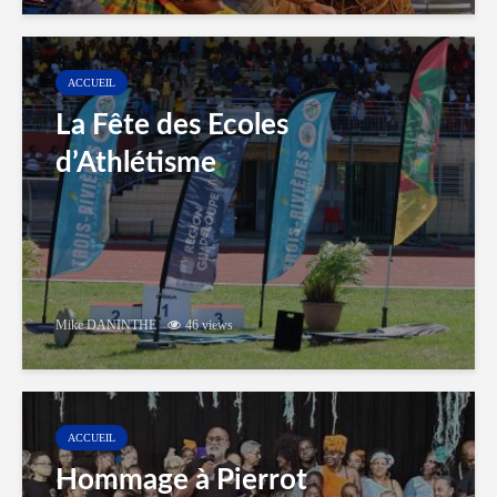
ACCUEIL
La Fête des Ecoles
d’Athlétisme
Mike DANINTHE
46 views
ACCUEIL
Hommage à Pierrot