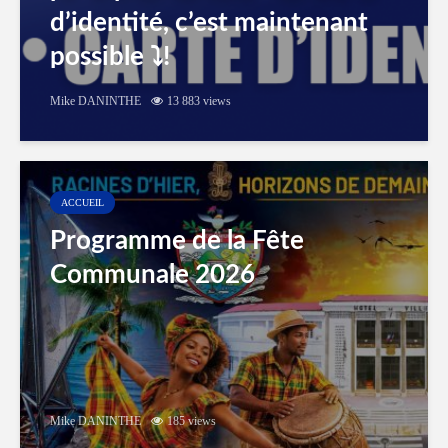
d’identité, c’est maintenant
possible ⤵️!
Mike DANINTHE
13 883 views
ACCUEIL
Programme de la Fête
Communale 2026
Mike DANINTHE
185 views