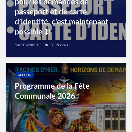
pour les demandes de
passeport et de carte
d’identité, c’est maintenant
possible ⤵️!
Mike DANINTHE
13 879 views
ACCUEIL
Programme de la Fête
Communale 2026