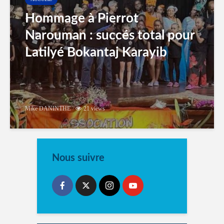
Hommage à Pierrot
Narouman : succés total pour
Latilyé Bokantaj Karayib
Mike DANINTHE
21 views
Nous suivre