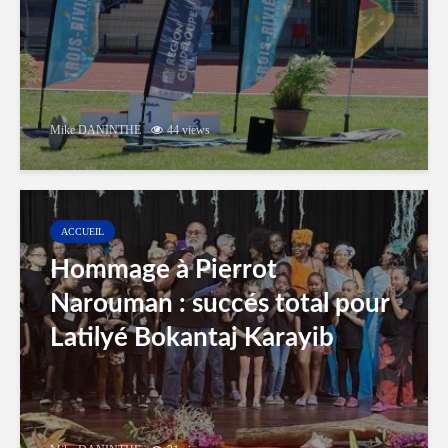
Mike DANINTHE
44 views
ACCUEIL
Hommage à Pierrot
Narouman : succés total pour
Latilyé Bokantaj Karayib