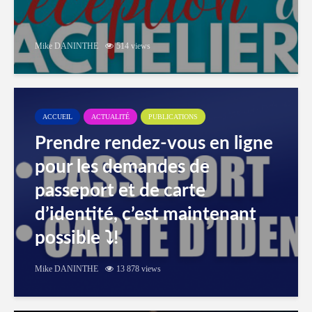
Mike DANINTHE
514 views
ACCUEIL
ACTUALITÉ
PUBLICATIONS
Prendre rendez-vous en ligne
pour les demandes de
passeport et de carte
d’identité, c’est maintenant
possible ⤵️!
Mike DANINTHE
13 878 views