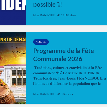
possible ⤵️!
Désormais, il est possible de prendre rendez-vou
Mike DANINTHE
13 883 views
en ligne pour faire ou renouveler la carte d’identi
ou le passeport. Cela vous permettra de gagner d
temps. En quelques clics, votre rendez-vous en
ligne est...
ACCUEIL
Programme de la Fête
Communale 2026
𝐓𝐫𝐚𝐝𝐢𝐭𝐢𝐨𝐧𝐬, 𝐜𝐮𝐥𝐭𝐮𝐫𝐞 𝐞𝐭 𝐜𝐨𝐧𝐯𝐢𝐯𝐢𝐚𝐥𝐢𝐭𝐞́ 𝐚̀ 𝐥𝐚 𝐅𝐞̂𝐭𝐞
𝐜𝐨𝐦𝐦𝐮𝐧𝐚𝐥𝐞✅🎉🎊𝐋𝐞 𝐌𝐚𝐢𝐫𝐞 𝐝𝐞 𝐥𝐚 𝐕𝐢𝐥𝐥𝐞 𝐝𝐞
𝐓𝐫𝐨𝐢𝐬-𝐑𝐢𝐯𝐢𝐞̀𝐫𝐞𝐬, 𝐉𝐞𝐚𝐧-𝐋𝐨𝐮𝐢𝐬 𝐅𝐑𝐀𝐍𝐂𝐈𝐒𝐐𝐔𝐄, 𝐚
𝐥’𝐡𝐨𝐧𝐧𝐞𝐮𝐫 𝐝’𝐢𝐧𝐟𝐨𝐫𝐦𝐞𝐫 𝐥𝐚 𝐩𝐨𝐩𝐮𝐥𝐚𝐭𝐢𝐨𝐧 𝐪𝐮𝐞 𝐥𝐞
𝐩𝐫𝐨𝐠𝐫𝐚𝐦𝐦𝐞 𝐨𝐟𝐟𝐢𝐜𝐢𝐞𝐥 𝐝𝐞 𝐥𝐚 𝐅𝐞̂𝐭𝐞...
Mike DANINTHE
184 views