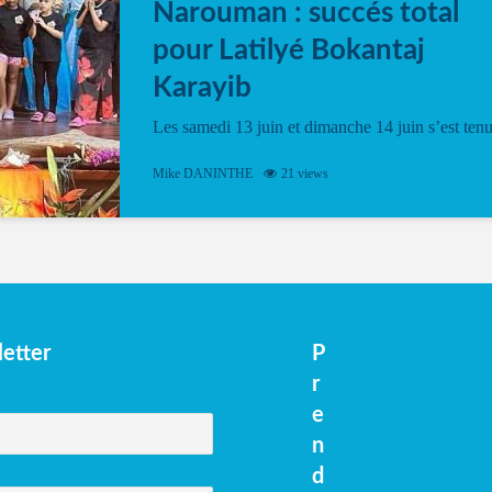
Narouman : succés total
pour Latilyé Bokantaj
Karayib
Les samedi 13 juin et dimanche 14 juin s’est ten
le Gwan VAN Mené Nou Alé, un hommage
vibrant à Pierrot Narouman, organisé par
Mike DANINTHE
21 views
l’association Latilyé Bokantaj Karayib. Ce
spectacle de fin d’année, présenté à la salle...
etter
P
r
e
n
d