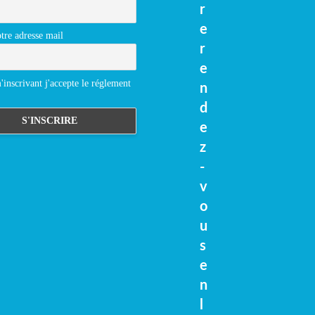
r
e
tre adresse mail
r
e
inscrivant j'accepte le réglement
n
d
e
z
-
v
o
u
s
e
n
l