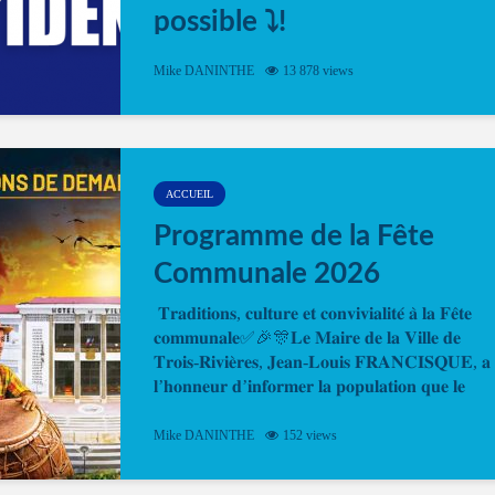
possible ⤵️!
Désormais, il est possible de prendre rendez-vou
Mike DANINTHE
13 878 views
en ligne pour faire ou renouveler la carte d’identi
ou le passeport. Cela vous permettra de gagner d
temps. En quelques clics, votre rendez-vous en
ligne est...
ACCUEIL
Programme de la Fête
Communale 2026
𝐓𝐫𝐚𝐝𝐢𝐭𝐢𝐨𝐧𝐬, 𝐜𝐮𝐥𝐭𝐮𝐫𝐞 𝐞𝐭 𝐜𝐨𝐧𝐯𝐢𝐯𝐢𝐚𝐥𝐢𝐭𝐞́ 𝐚̀ 𝐥𝐚 𝐅𝐞̂𝐭𝐞
𝐜𝐨𝐦𝐦𝐮𝐧𝐚𝐥𝐞✅🎉🎊𝐋𝐞 𝐌𝐚𝐢𝐫𝐞 𝐝𝐞 𝐥𝐚 𝐕𝐢𝐥𝐥𝐞 𝐝𝐞
𝐓𝐫𝐨𝐢𝐬-𝐑𝐢𝐯𝐢𝐞̀𝐫𝐞𝐬, 𝐉𝐞𝐚𝐧-𝐋𝐨𝐮𝐢𝐬 𝐅𝐑𝐀𝐍𝐂𝐈𝐒𝐐𝐔𝐄, 𝐚
𝐥’𝐡𝐨𝐧𝐧𝐞𝐮𝐫 𝐝’𝐢𝐧𝐟𝐨𝐫𝐦𝐞𝐫 𝐥𝐚 𝐩𝐨𝐩𝐮𝐥𝐚𝐭𝐢𝐨𝐧 𝐪𝐮𝐞 𝐥𝐞
𝐩𝐫𝐨𝐠𝐫𝐚𝐦𝐦𝐞 𝐨𝐟𝐟𝐢𝐜𝐢𝐞𝐥 𝐝𝐞 𝐥𝐚 𝐅𝐞̂𝐭𝐞...
Mike DANINTHE
152 views