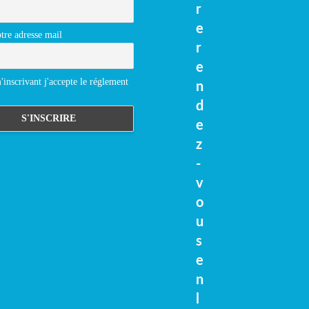
r
e
tre adresse mail
r
e
inscrivant j'accepte le réglement
n
d
e
z
-
v
o
u
s
e
n
l