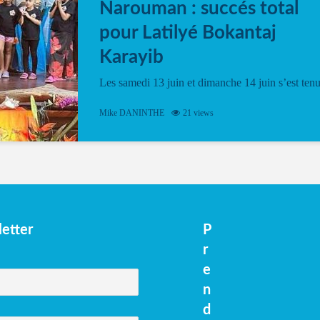
Narouman : succés total
pour Latilyé Bokantaj
Karayib
Les samedi 13 juin et dimanche 14 juin s’est ten
le Gwan VAN Mené Nou Alé, un hommage
vibrant à Pierrot Narouman, organisé par
Mike DANINTHE
21 views
l’association Latilyé Bokantaj Karayib. Ce
spectacle de fin d’année, présenté à la salle...
etter
P
r
e
n
d