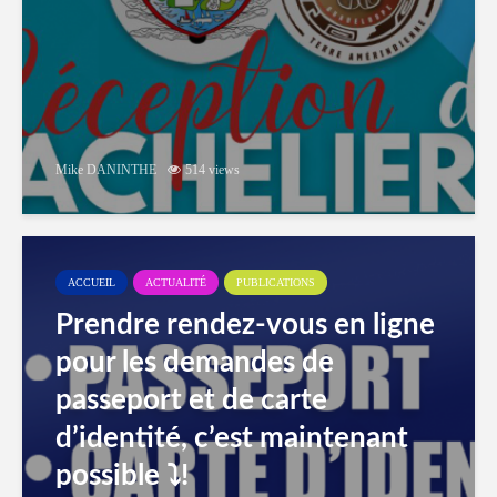
Mike DANINTHE
514 views
ACCUEIL
ACTUALITÉ
PUBLICATIONS
Prendre rendez-vous en ligne
pour les demandes de
passeport et de carte
d’identité, c’est maintenant
possible ⤵️!