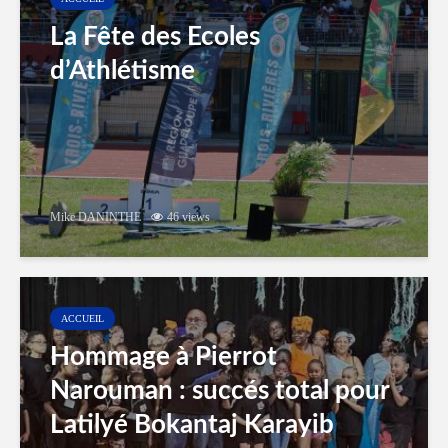
La Fête des Ecoles
d’Athlétisme
Mike DANINTHE
46 views
ACCUEIL
Hommage à Pierrot
Narouman : succés total pour
Latilyé Bokantaj Karayib