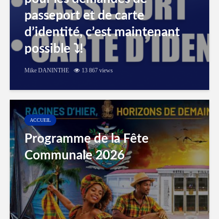
passeport et de carte
d’identité, c’est maintenant
possible ⤵️!
Mike DANINTHE
13 867 views
ACCUEIL
Programme de la Fête
Communale 2026