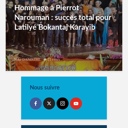
Hommage à Pierrot
Narouman : succés total pour
Latilyé Bokantaj Karayib
Mike DANINTHE
21 views
Nous suivre