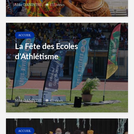
Mike DANINTHE
133 views
ACCUEIL
La Fête des Ecoles
d’Athlétisme
Mike DANINTHE
43 views
ACCUEIL