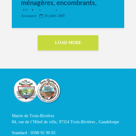
ménagères, encombrants,
déchets verts
Assistance
18 juillet 2009
LOAD MORE
Mairie de Trois-Rivières
84, rue de l’Hôtel de ville, 97114 Trois-Rivières , Guadeloupe
Standard : 0590 92 90 05