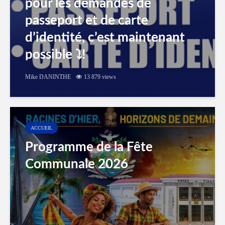
pour les demandes de
passeport et de carte
d’identité, c’est maintenant
possible ⤵️!
Mike DANINTHE
13 879 views
ACCUEIL
Programme de la Fête
Communale 2026