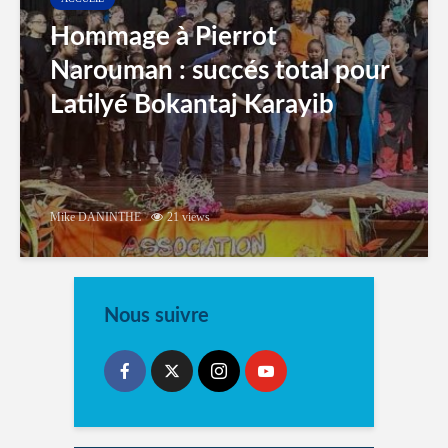
Hommage à Pierrot
Narouman : succés total pour
Latilyé Bokantaj Karayib
Mike DANINTHE
21 views
Nous suivre