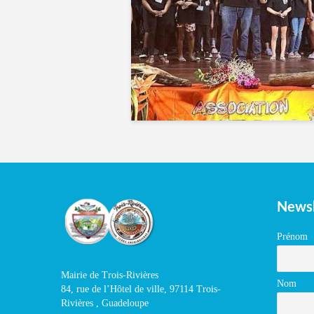
Newsl
Prénom
Mairie de Trois-Rivières
Nom
84, rue de l’Hôtel de ville, 97114 Trois-
Rivières , Guadeloupe