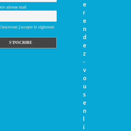
e
tre adresse mail
r
e
inscrivant j'accepte le réglement
n
d
e
z
-
v
o
u
s
e
n
l
i