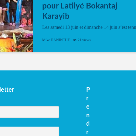
pour Latilyé Bokantaj
Karayib
Les samedi 13 juin et dimanche 14 juin s’est ten
le Gwan VAN Mené Nou Alé, un hommage
vibrant à Pierrot Narouman, organisé par
Mike DANINTHE
21 views
l’association Latilyé Bokantaj Karayib. Ce
spectacle de fin d’année, présenté à la salle...
etter
P
r
e
n
d
r