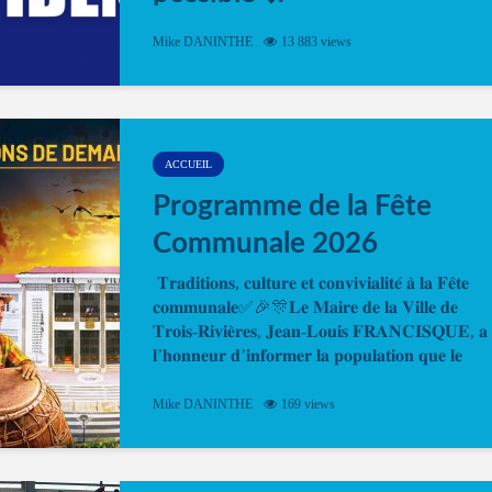
Désormais, il est possible de prendre rendez-vou
Mike DANINTHE
13 883 views
en ligne pour faire ou renouveler la carte d’identi
ou le passeport. Cela vous permettra de gagner d
temps. En quelques clics, votre rendez-vous en
ligne est...
ACCUEIL
Programme de la Fête
Communale 2026
𝐓𝐫𝐚𝐝𝐢𝐭𝐢𝐨𝐧𝐬, 𝐜𝐮𝐥𝐭𝐮𝐫𝐞 𝐞𝐭 𝐜𝐨𝐧𝐯𝐢𝐯𝐢𝐚𝐥𝐢𝐭𝐞́ 𝐚̀ 𝐥𝐚 𝐅𝐞̂𝐭𝐞
𝐜𝐨𝐦𝐦𝐮𝐧𝐚𝐥𝐞✅🎉🎊𝐋𝐞 𝐌𝐚𝐢𝐫𝐞 𝐝𝐞 𝐥𝐚 𝐕𝐢𝐥𝐥𝐞 𝐝𝐞
𝐓𝐫𝐨𝐢𝐬-𝐑𝐢𝐯𝐢𝐞̀𝐫𝐞𝐬, 𝐉𝐞𝐚𝐧-𝐋𝐨𝐮𝐢𝐬 𝐅𝐑𝐀𝐍𝐂𝐈𝐒𝐐𝐔𝐄, 𝐚
𝐥’𝐡𝐨𝐧𝐧𝐞𝐮𝐫 𝐝’𝐢𝐧𝐟𝐨𝐫𝐦𝐞𝐫 𝐥𝐚 𝐩𝐨𝐩𝐮𝐥𝐚𝐭𝐢𝐨𝐧 𝐪𝐮𝐞 𝐥𝐞
𝐩𝐫𝐨𝐠𝐫𝐚𝐦𝐦𝐞 𝐨𝐟𝐟𝐢𝐜𝐢𝐞𝐥 𝐝𝐞 𝐥𝐚 𝐅𝐞̂𝐭𝐞...
Mike DANINTHE
169 views