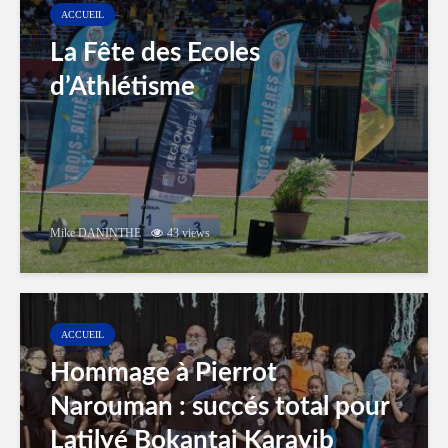
ACCUEIL
La Fête des Ecoles
d’Athlétisme
Mike DANINTHE
43 views
ACCUEIL
Hommage à Pierrot
Narouman : succés total pour
Latilyé Bokantaj Karayib