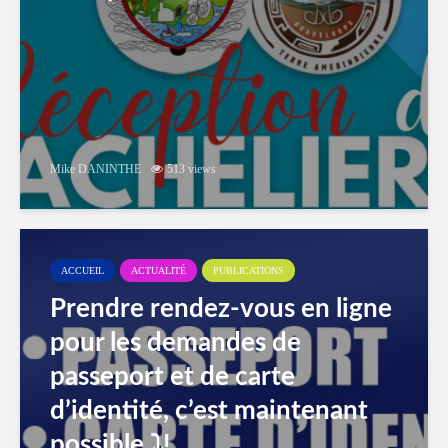
Mike DANINTHE
513 views
ACCUEIL
ACTUALITÉ
PUBLICATIONS
Prendre rendez-vous en ligne
pour les demandes de
passeport et de carte
d’identité, c’est maintenant
possible ⤵️!