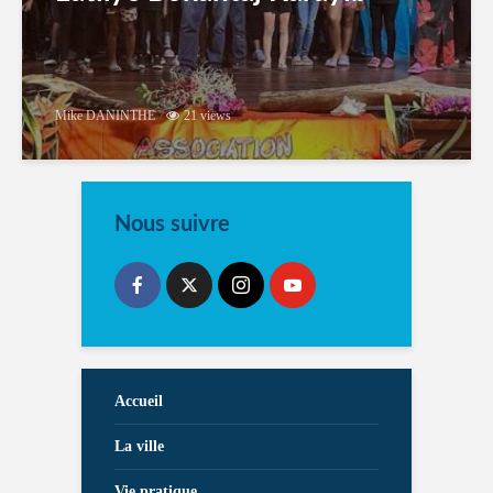
Mike DANINTHE
21 views
Nous suivre
Accueil
La ville
Vie pratique