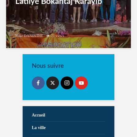
Latilyé Bokantaj Karayib
Mike DANINTHE
21 views
Nous suivre
Accueil
La ville