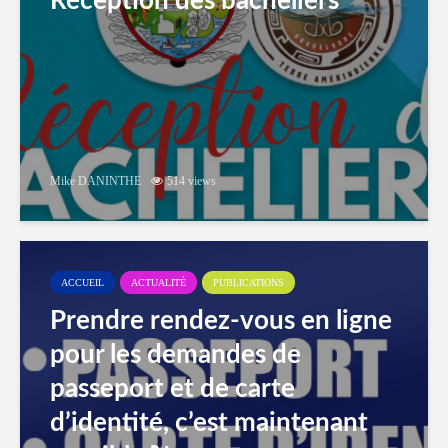
Réception des bacheliers
Mike DANINTHE
514 views
ACCUEIL
ACTUALITÉ
PUBLICATIONS
Prendre rendez-vous en ligne
pour les demandes de
passeport et de carte
d’identité, c’est maintenant