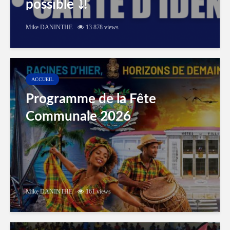
possible ⤵️!
Mike DANINTHE
13 878 views
ACCUEIL
Programme de la Fête
Communale 2026
Mike DANINTHE
161 views