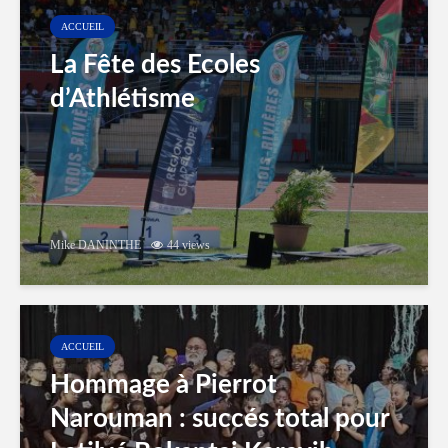
ACCUEIL
La Fête des Ecoles
d’Athlétisme
Mike DANINTHE
44 views
ACCUEIL
Hommage à Pierrot
Narouman : succés total pour