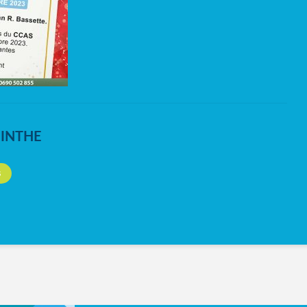
NINTHE
S