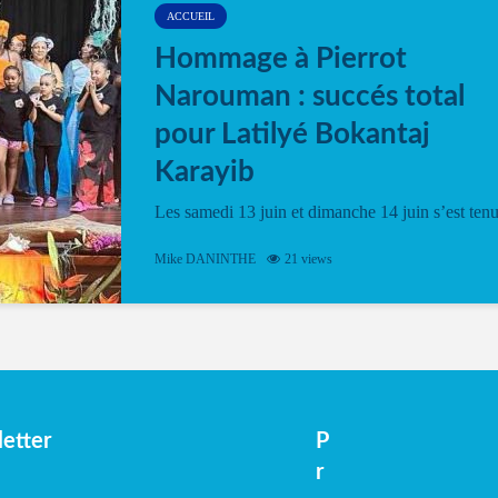
ACCUEIL
Hommage à Pierrot
Narouman : succés total
pour Latilyé Bokantaj
Karayib
Les samedi 13 juin et dimanche 14 juin s’est ten
le Gwan VAN Mené Nou Alé, un hommage
vibrant à Pierrot Narouman, organisé par
Mike DANINTHE
21 views
l’association Latilyé Bokantaj Karayib. Ce
spectacle de fin d’année, présenté à la salle...
etter
P
r