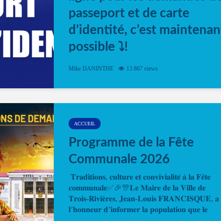
passeport et de carte
d’identité, c’est maintenan
possible ⤵️!
Désormais, il est possible de prendre rendez-vou
Mike DANINTHE
13 867 views
en ligne pour faire ou renouveler la carte d’identi
ou le passeport. Cela vous permettra de gagner d
temps. En quelques clics, votre rendez-vous en
ligne est...
ACCUEIL
Programme de la Fête
Communale 2026
𝐓𝐫𝐚𝐝𝐢𝐭𝐢𝐨𝐧𝐬, 𝐜𝐮𝐥𝐭𝐮𝐫𝐞 𝐞𝐭 𝐜𝐨𝐧𝐯𝐢𝐯𝐢𝐚𝐥𝐢𝐭𝐞́ 𝐚̀ 𝐥𝐚 𝐅𝐞̂𝐭𝐞
𝐜𝐨𝐦𝐦𝐮𝐧𝐚𝐥𝐞✅🎉🎊𝐋𝐞 𝐌𝐚𝐢𝐫𝐞 𝐝𝐞 𝐥𝐚 𝐕𝐢𝐥𝐥𝐞 𝐝𝐞
𝐓𝐫𝐨𝐢𝐬-𝐑𝐢𝐯𝐢𝐞̀𝐫𝐞𝐬, 𝐉𝐞𝐚𝐧-𝐋𝐨𝐮𝐢𝐬 𝐅𝐑𝐀𝐍𝐂𝐈𝐒𝐐𝐔𝐄, 𝐚
𝐥’𝐡𝐨𝐧𝐧𝐞𝐮𝐫 𝐝’𝐢𝐧𝐟𝐨𝐫𝐦𝐞𝐫 𝐥𝐚 𝐩𝐨𝐩𝐮𝐥𝐚𝐭𝐢𝐨𝐧 𝐪𝐮𝐞 𝐥𝐞
𝐩𝐫𝐨𝐠𝐫𝐚𝐦𝐦𝐞 𝐨𝐟𝐟𝐢𝐜𝐢𝐞𝐥 𝐝𝐞 𝐥𝐚 𝐅𝐞̂𝐭𝐞...