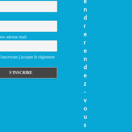
e
n
d
r
e
tre adresse mail
r
e
inscrivant j'accepte le réglement
n
d
e
z
-
v
o
u
s