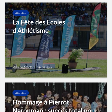
ACCUEIL
La Fête des Ecoles
d’Athlétisme
Mike DANINTHE
46 views
ACCUEIL
Hommage à Pierrot
Narouman : succés total pour