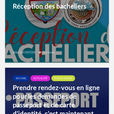
Réception des bacheliers
Mike DANINTHE
514 views
ACCUEIL
ACTUALITÉ
PUBLICATIONS
Prendre rendez-vous en ligne
pour les demandes de
passeport et de carte