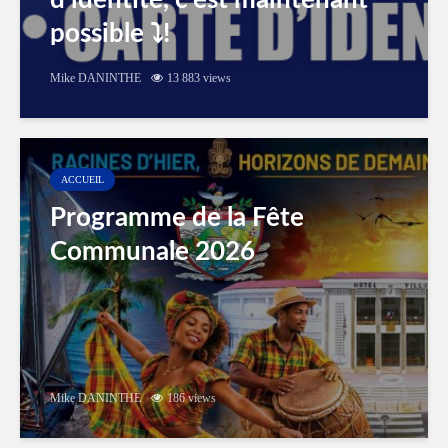
d’identité, c’est maintenant
possible ⤵️!
Mike DANINTHE
13 883 views
ACCUEIL
Programme de la Fête
Communale 2026
Mike DANINTHE
186 views