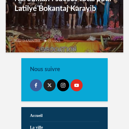
Latilyé Bokantaj Karayib
Mike DANINTHE
21 views
Nous suivre
Accueil
La ville