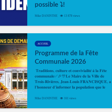
possible ⤵️!
Désormais, il est possible de prendre rendez-vou
Mike DANINTHE
13 878 views
en ligne pour faire ou renouveler la carte d’identi
ou le passeport. Cela vous permettra de gagner d
temps. En quelques clics, votre rendez-vous en
ligne est...
ACCUEIL
Programme de la Fête
Communale 2026
𝐓𝐫𝐚𝐝𝐢𝐭𝐢𝐨𝐧𝐬, 𝐜𝐮𝐥𝐭𝐮𝐫𝐞 𝐞𝐭 𝐜𝐨𝐧𝐯𝐢𝐯𝐢𝐚𝐥𝐢𝐭𝐞́ 𝐚̀ 𝐥𝐚 𝐅𝐞̂𝐭𝐞
𝐜𝐨𝐦𝐦𝐮𝐧𝐚𝐥𝐞✅🎉🎊𝐋𝐞 𝐌𝐚𝐢𝐫𝐞 𝐝𝐞 𝐥𝐚 𝐕𝐢𝐥𝐥𝐞 𝐝𝐞
𝐓𝐫𝐨𝐢𝐬-𝐑𝐢𝐯𝐢𝐞̀𝐫𝐞𝐬, 𝐉𝐞𝐚𝐧-𝐋𝐨𝐮𝐢𝐬 𝐅𝐑𝐀𝐍𝐂𝐈𝐒𝐐𝐔𝐄, 𝐚
𝐥’𝐡𝐨𝐧𝐧𝐞𝐮𝐫 𝐝’𝐢𝐧𝐟𝐨𝐫𝐦𝐞𝐫 𝐥𝐚 𝐩𝐨𝐩𝐮𝐥𝐚𝐭𝐢𝐨𝐧 𝐪𝐮𝐞 𝐥𝐞
𝐩𝐫𝐨𝐠𝐫𝐚𝐦𝐦𝐞 𝐨𝐟𝐟𝐢𝐜𝐢𝐞𝐥 𝐝𝐞 𝐥𝐚 𝐅𝐞̂𝐭𝐞...
Mike DANINTHE
161 views