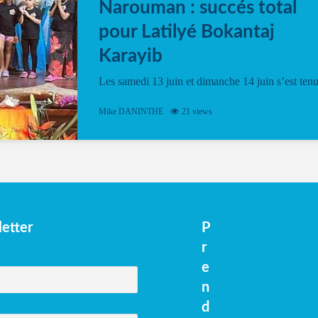
Narouman : succés total
pour Latilyé Bokantaj
Karayib
Les samedi 13 juin et dimanche 14 juin s’est ten
le Gwan VAN Mené Nou Alé, un hommage
vibrant à Pierrot Narouman, organisé par
Mike DANINTHE
21 views
l’association Latilyé Bokantaj Karayib. Ce
spectacle de fin d’année, présenté à la salle...
etter
P
r
e
n
d