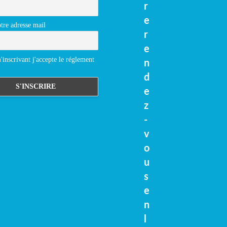
r
e
tre adresse mail
r
e
inscrivant j'accepte le réglement
n
d
e
z
-
v
o
u
s
e
n
l