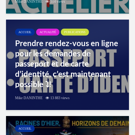
Mike DANINTHE
514 views
ACCUEIL
ACTUALITÉ
PUBLICATIONS
Prendre rendez-vous en ligne
pour les demandes de
passeport et de carte
d’identité, c’est maintenant
possible ⤵️!
Mike DANINTHE
13 883 views
ACCUEIL