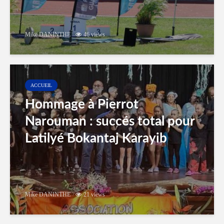
Mike DANINTHE
46 views
ACCUEIL
Hommage à Pierrot
Narouman : succés total pour
Latilyé Bokantaj Karayib
Mike DANINTHE
21 views