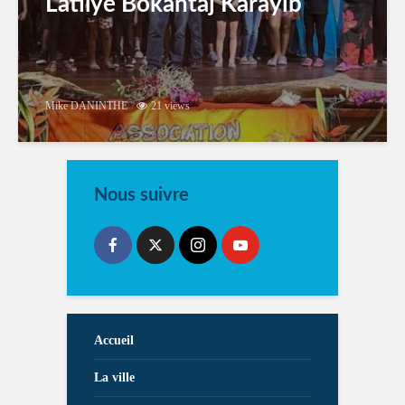
Latilyé Bokantaj Karayib
Mike DANINTHE
21 views
Nous suivre
Accueil
La ville