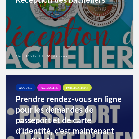
Réception des bacheliers
Mike DANINTHE
514 views
ACCUEIL
ACTUALITÉ
PUBLICATIONS
Prendre rendez-vous en ligne
pour les demandes de
passeport et de carte
d’identité, c’est maintenant