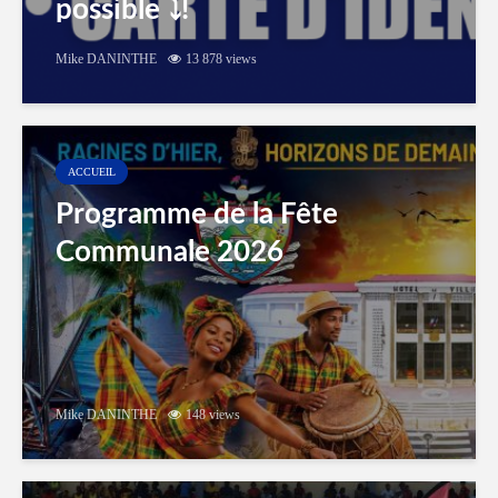
possible ⤵️!
Mike DANINTHE
13 878 views
ACCUEIL
Programme de la Fête
Communale 2026
Mike DANINTHE
148 views