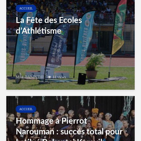
ACCUEIL
La Fête des Ecoles
d’Athlétisme
Mike DANINTHE
44 views
ACCUEIL
Hommage à Pierrot
Narouman : succés total pour