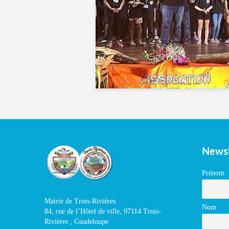
Newsl
Prénom
Mairie de Trois-Rivières
Nom
84, rue de l’Hôtel de ville, 97114 Trois-
Rivières , Guadeloupe