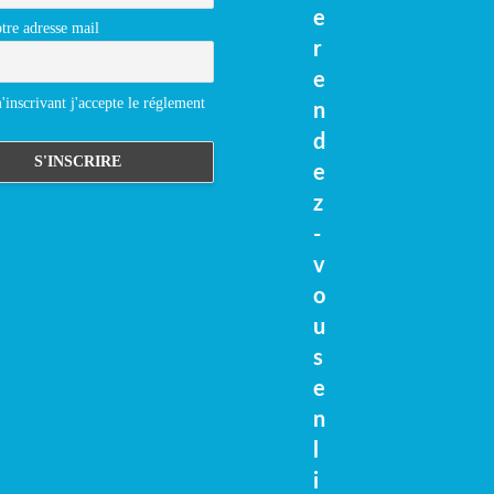
e
tre adresse mail
r
e
inscrivant j'accepte le réglement
n
d
e
z
-
v
o
u
s
e
n
l
i