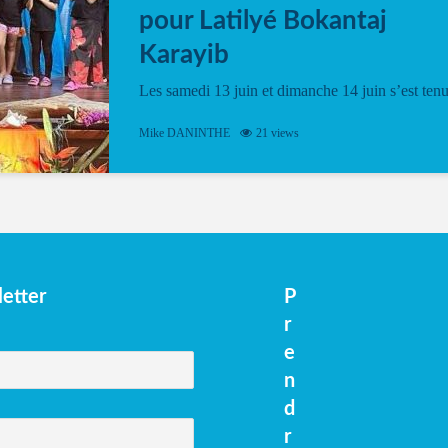
pour Latilyé Bokantaj
Karayib
Les samedi 13 juin et dimanche 14 juin s’est ten
le Gwan VAN Mené Nou Alé, un hommage
vibrant à Pierrot Narouman, organisé par
Mike DANINTHE
21 views
l’association Latilyé Bokantaj Karayib. Ce
spectacle de fin d’année, présenté à la salle...
etter
P
r
e
n
d
r