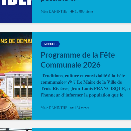
Désormais, il est possible de prendre rendez-vou
Mike DANINTHE
13 883 views
en ligne pour faire ou renouveler la carte d’identi
ou le passeport. Cela vous permettra de gagner d
temps. En quelques clics, votre rendez-vous en
ligne est...
ACCUEIL
Programme de la Fête
Communale 2026
𝐓𝐫𝐚𝐝𝐢𝐭𝐢𝐨𝐧𝐬, 𝐜𝐮𝐥𝐭𝐮𝐫𝐞 𝐞𝐭 𝐜𝐨𝐧𝐯𝐢𝐯𝐢𝐚𝐥𝐢𝐭𝐞́ 𝐚̀ 𝐥𝐚 𝐅𝐞̂𝐭𝐞
𝐜𝐨𝐦𝐦𝐮𝐧𝐚𝐥𝐞✅🎉🎊𝐋𝐞 𝐌𝐚𝐢𝐫𝐞 𝐝𝐞 𝐥𝐚 𝐕𝐢𝐥𝐥𝐞 𝐝𝐞
𝐓𝐫𝐨𝐢𝐬-𝐑𝐢𝐯𝐢𝐞̀𝐫𝐞𝐬, 𝐉𝐞𝐚𝐧-𝐋𝐨𝐮𝐢𝐬 𝐅𝐑𝐀𝐍𝐂𝐈𝐒𝐐𝐔𝐄, 𝐚
𝐥’𝐡𝐨𝐧𝐧𝐞𝐮𝐫 𝐝’𝐢𝐧𝐟𝐨𝐫𝐦𝐞𝐫 𝐥𝐚 𝐩𝐨𝐩𝐮𝐥𝐚𝐭𝐢𝐨𝐧 𝐪𝐮𝐞 𝐥𝐞
𝐩𝐫𝐨𝐠𝐫𝐚𝐦𝐦𝐞 𝐨𝐟𝐟𝐢𝐜𝐢𝐞𝐥 𝐝𝐞 𝐥𝐚 𝐅𝐞̂𝐭𝐞...
Mike DANINTHE
184 views