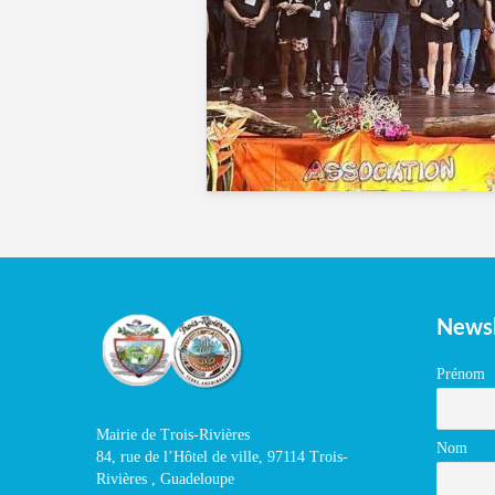
Newsl
Prénom
Mairie de Trois-Rivières
Nom
84, rue de l’Hôtel de ville, 97114 Trois-
Rivières , Guadeloupe