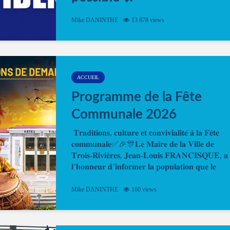
Désormais, il est possible de prendre rendez-vou
Mike DANINTHE
13 878 views
en ligne pour faire ou renouveler la carte d’identi
ou le passeport. Cela vous permettra de gagner d
temps. En quelques clics, votre rendez-vous en
ligne est...
ACCUEIL
Programme de la Fête
Communale 2026
𝐓𝐫𝐚𝐝𝐢𝐭𝐢𝐨𝐧𝐬, 𝐜𝐮𝐥𝐭𝐮𝐫𝐞 𝐞𝐭 𝐜𝐨𝐧𝐯𝐢𝐯𝐢𝐚𝐥𝐢𝐭𝐞́ 𝐚̀ 𝐥𝐚 𝐅𝐞̂𝐭𝐞
𝐜𝐨𝐦𝐦𝐮𝐧𝐚𝐥𝐞✅🎉🎊𝐋𝐞 𝐌𝐚𝐢𝐫𝐞 𝐝𝐞 𝐥𝐚 𝐕𝐢𝐥𝐥𝐞 𝐝𝐞
𝐓𝐫𝐨𝐢𝐬-𝐑𝐢𝐯𝐢𝐞̀𝐫𝐞𝐬, 𝐉𝐞𝐚𝐧-𝐋𝐨𝐮𝐢𝐬 𝐅𝐑𝐀𝐍𝐂𝐈𝐒𝐐𝐔𝐄, 𝐚
𝐥’𝐡𝐨𝐧𝐧𝐞𝐮𝐫 𝐝’𝐢𝐧𝐟𝐨𝐫𝐦𝐞𝐫 𝐥𝐚 𝐩𝐨𝐩𝐮𝐥𝐚𝐭𝐢𝐨𝐧 𝐪𝐮𝐞 𝐥𝐞
𝐩𝐫𝐨𝐠𝐫𝐚𝐦𝐦𝐞 𝐨𝐟𝐟𝐢𝐜𝐢𝐞𝐥 𝐝𝐞 𝐥𝐚 𝐅𝐞̂𝐭𝐞...
Mike DANINTHE
160 views