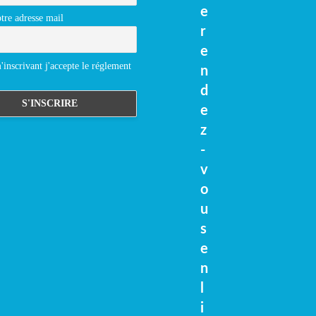
e
tre adresse mail
r
e
inscrivant j'accepte le réglement
n
d
e
z
-
v
o
u
s
e
n
l
i