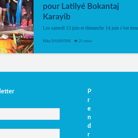
pour Latilyé Bokantaj
Karayib
Les samedi 13 juin et dimanche 14 juin s’est ten
le Gwan VAN Mené Nou Alé, un hommage
vibrant à Pierrot Narouman, organisé par
Mike DANINTHE
21 views
l’association Latilyé Bokantaj Karayib. Ce
spectacle de fin d’année, présenté à la salle...
etter
P
r
e
n
d
r