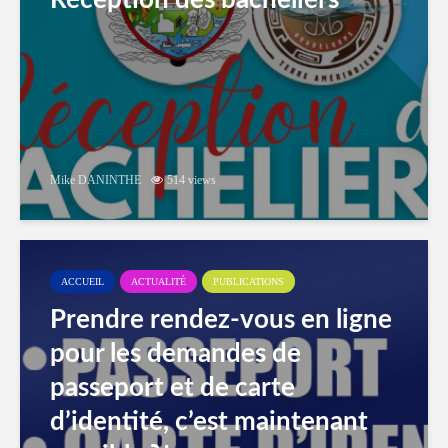
Réception des bacheliers
Mike DANINTHE
514 views
ACCUEIL
ACTUALITÉ
PUBLICATIONS
Prendre rendez-vous en ligne
pour les demandes de
passeport et de carte
d’identité, c’est maintenant