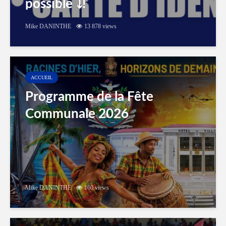
possible ⤵️!
Mike DANINTHE
13 878 views
ACCUEIL
Programme de la Fête
Communale 2026
Mike DANINTHE
160 views