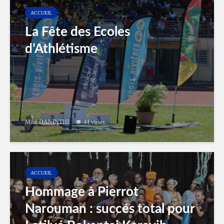
ACCUEIL
La Fête des Ecoles
d’Athlétisme
Mike DANINTHE
44 views
ACCUEIL
Hommage à Pierrot
Narouman : succés total pour