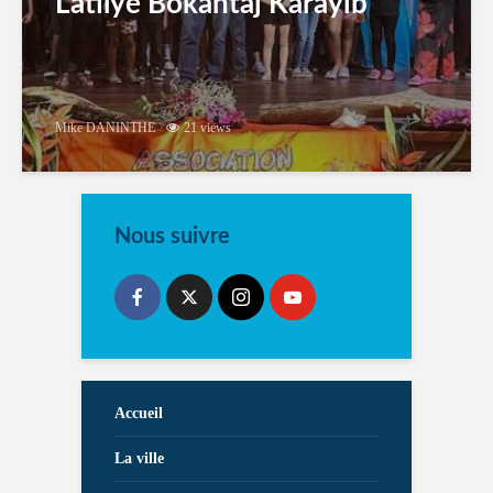
Latilyé Bokantaj Karayib
Mike DANINTHE
21 views
Nous suivre
Accueil
La ville