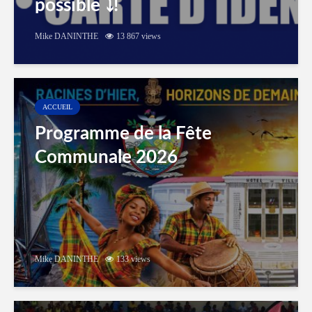
possible ⤵️!
Mike DANINTHE
13 867 views
ACCUEIL
Programme de la Fête
Communale 2026
Mike DANINTHE
133 views