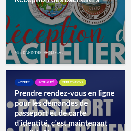
Réception des bacheliers
Mike DANINTHE
513 views
ACCUEIL
ACTUALITÉ
PUBLICATIONS
Prendre rendez-vous en ligne
pour les demandes de
passeport et de carte
d’identité, c’est maintenant