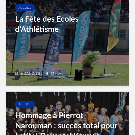
ACCUEIL
La Fête des Ecoles
d’Athlétisme
Mike DANINTHE
43 views
ACCUEIL
Hommage à Pierrot
Narouman : succés total pour