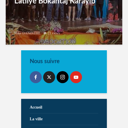
Latilyé Bokantaj Karayib
Mike DANINTHE
21 views
Nous suivre
Accueil
La ville