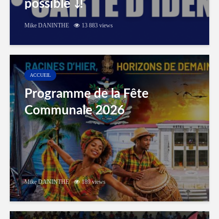
possible ⤵️!
Mike DANINTHE
13 883 views
ACCUEIL
Programme de la Fête
Communale 2026
Mike DANINTHE
189 views