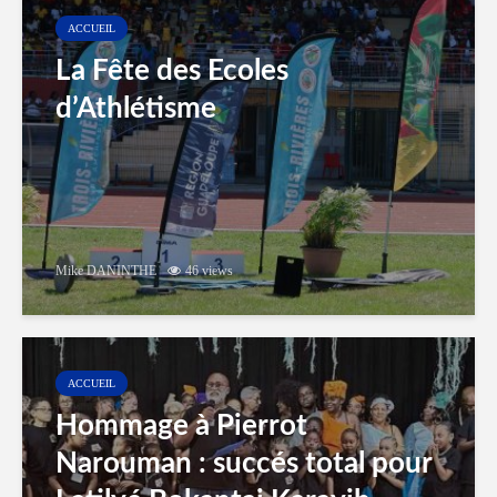
ACCUEIL
La Fête des Ecoles
d’Athlétisme
Mike DANINTHE
46 views
ACCUEIL
Hommage à Pierrot
Narouman : succés total pour