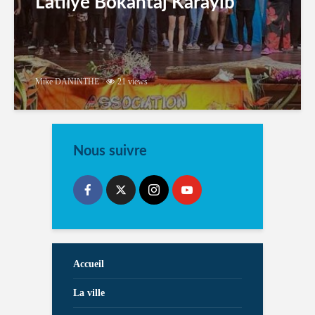
Latilyé Bokantaj Karayib
Mike DANINTHE
21 views
Nous suivre
Accueil
La ville