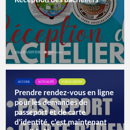
Réception des bacheliers
Mike DANINTHE
514 views
ACCUEIL
ACTUALITÉ
PUBLICATIONS
Prendre rendez-vous en ligne
pour les demandes de
passeport et de carte
d’identité, c’est maintenant