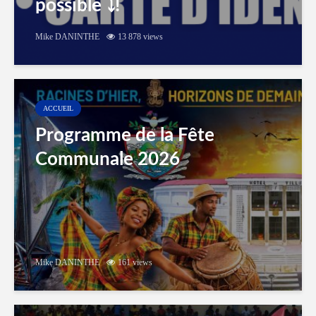
possible ⤵️!
Mike DANINTHE
13 878 views
ACCUEIL
Programme de la Fête
Communale 2026
Mike DANINTHE
161 views