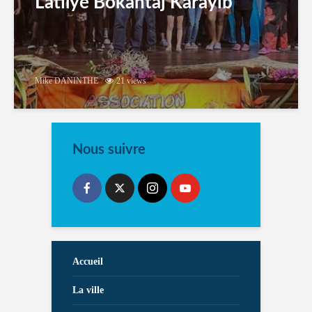
Latilyé Bokantaj Karayib
Mike DANINTHE
21 views
Nous suivre
Accueil
La ville