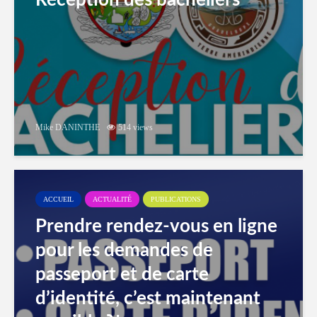
Réception des bacheliers
Mike DANINTHE
514 views
ACCUEIL
ACTUALITÉ
PUBLICATIONS
Prendre rendez-vous en ligne
pour les demandes de
passeport et de carte
d’identité, c’est maintenant