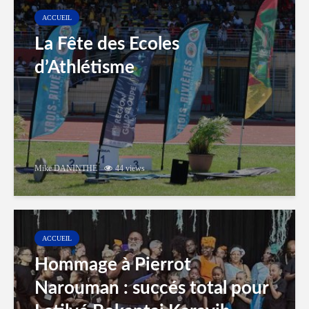
ACCUEIL
La Fête des Ecoles
d’Athlétisme
Mike DANINTHE
44 views
ACCUEIL
Hommage à Pierrot
Narouman : succés total pour