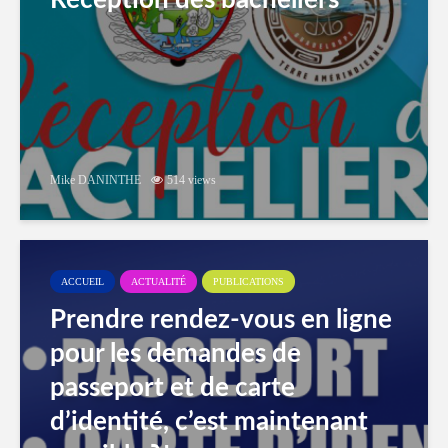
Réception des bacheliers
Mike DANINTHE
514 views
ACCUEIL
ACTUALITÉ
PUBLICATIONS
Prendre rendez-vous en ligne
pour les demandes de
passeport et de carte
d’identité, c’est maintenant