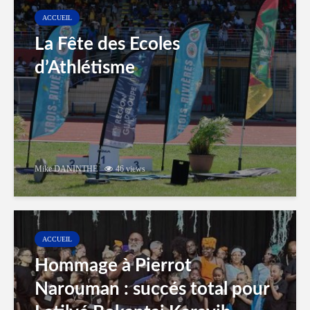
ACCUEIL
La Fête des Ecoles
d’Athlétisme
Mike DANINTHE
46 views
ACCUEIL
Hommage à Pierrot
Narouman : succés total pour