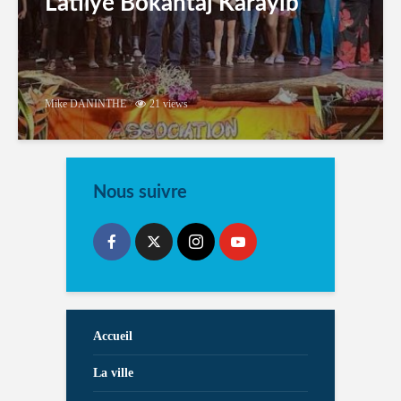
Latilyé Bokantaj Karayib
Mike DANINTHE
21 views
Nous suivre
Accueil
La ville