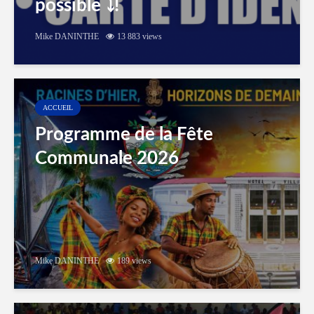
possible ⤵️!
Mike DANINTHE
13 883 views
ACCUEIL
Programme de la Fête
Communale 2026
Mike DANINTHE
189 views