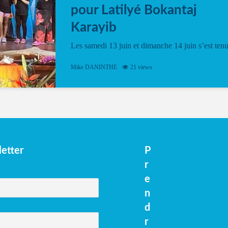
pour Latilyé Bokantaj
Karayib
Les samedi 13 juin et dimanche 14 juin s’est ten
le Gwan VAN Mené Nou Alé, un hommage
vibrant à Pierrot Narouman, organisé par
Mike DANINTHE
21 views
l’association Latilyé Bokantaj Karayib. Ce
spectacle de fin d’année, présenté à la salle...
etter
P
r
e
n
d
r