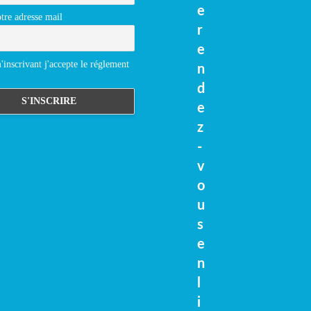
e
tre adresse mail
r
e
inscrivant j'accepte le réglement
n
d
e
z
-
v
o
u
s
e
n
l
i