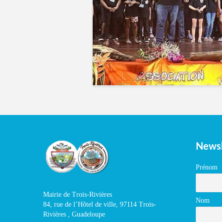
Newsl
Prénom
Mairie de Trois-Rivières
Nom
84, rue de l’Hôtel de ville, 97114 Trois-
Rivières , Guadeloupe