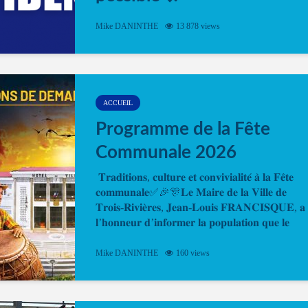
Désormais, il est possible de prendre rendez-vou
Mike DANINTHE
13 878 views
en ligne pour faire ou renouveler la carte d’identi
ou le passeport. Cela vous permettra de gagner d
temps. En quelques clics, votre rendez-vous en
ligne est...
ACCUEIL
Programme de la Fête
Communale 2026
𝐓𝐫𝐚𝐝𝐢𝐭𝐢𝐨𝐧𝐬, 𝐜𝐮𝐥𝐭𝐮𝐫𝐞 𝐞𝐭 𝐜𝐨𝐧𝐯𝐢𝐯𝐢𝐚𝐥𝐢𝐭𝐞́ 𝐚̀ 𝐥𝐚 𝐅𝐞̂𝐭𝐞
𝐜𝐨𝐦𝐦𝐮𝐧𝐚𝐥𝐞✅🎉🎊𝐋𝐞 𝐌𝐚𝐢𝐫𝐞 𝐝𝐞 𝐥𝐚 𝐕𝐢𝐥𝐥𝐞 𝐝𝐞
𝐓𝐫𝐨𝐢𝐬-𝐑𝐢𝐯𝐢𝐞̀𝐫𝐞𝐬, 𝐉𝐞𝐚𝐧-𝐋𝐨𝐮𝐢𝐬 𝐅𝐑𝐀𝐍𝐂𝐈𝐒𝐐𝐔𝐄, 𝐚
𝐥’𝐡𝐨𝐧𝐧𝐞𝐮𝐫 𝐝’𝐢𝐧𝐟𝐨𝐫𝐦𝐞𝐫 𝐥𝐚 𝐩𝐨𝐩𝐮𝐥𝐚𝐭𝐢𝐨𝐧 𝐪𝐮𝐞 𝐥𝐞
𝐩𝐫𝐨𝐠𝐫𝐚𝐦𝐦𝐞 𝐨𝐟𝐟𝐢𝐜𝐢𝐞𝐥 𝐝𝐞 𝐥𝐚 𝐅𝐞̂𝐭𝐞...
Mike DANINTHE
160 views